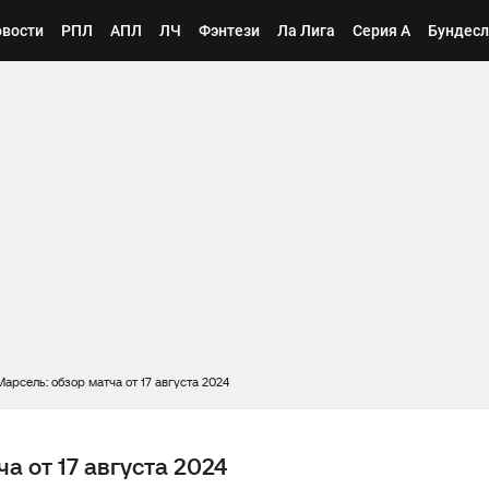
вости
РПЛ
АПЛ
ЛЧ
Фэнтези
Ла Лига
Серия А
Бундесл
Марсель: обзор матча от 17 августа 2024
а от 17 августа 2024