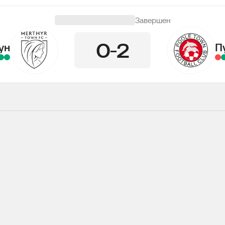
Завершен
0
2
ун
П