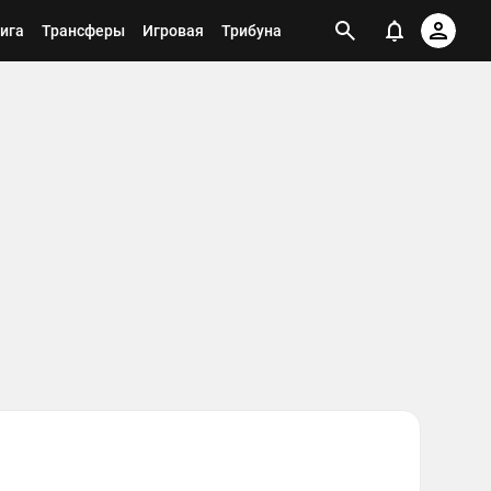
ига
Трансферы
Игровая
Трибуна