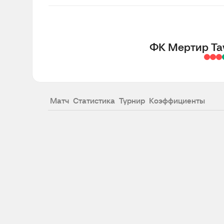
ФК Мертир Та
Матч
Статистика
Турнир
Коэффициенты