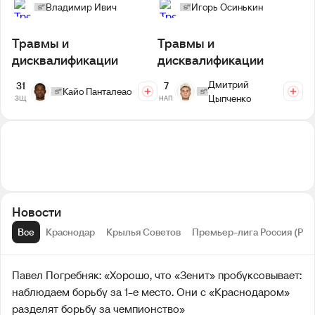
Владимир Ивич
Игорь Осинькин
Травмы и
Травмы и
дисквалификации
дисквалификации
Дмитрий
31
7
Кайо Панталеао
Цыпченко
ЗЩ
НАП
Новости
Все
Краснодар
Крылья Советов
Премьер-лига Россия (РП
Павел Погребняк: «Хорошо, что «Зенит» пробуксовывает:
наблюдаем борьбу за 1-е место. Они с «Краснодаром»
разделят борьбу за чемпионство»