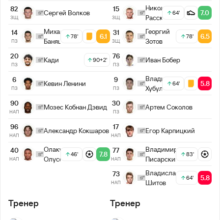
Николай
82
15
Сергей Волков
7.0
64'
Рассказов
ЗЩ
ЗЩ
Михайло
Георгий
14
31
6.1
6.5
78'
78'
Баняц
Зотов
ПЗ
ЗЩ
20
76
Кади
Иван Бобер
90+2'
ПЗ
ПЗ
Владимир
6
9
Кевин Ленини
5.8
64'
Хубулов
ПЗ
ПЗ
90
30
Мозес Кобнан Дэвид
Артем Соколов
НАП
ПЗ
96
17
Александр Кокшаров
Егор Карпицкий
НАП
НАП
Владимир
Олакунле
77
40
7.8
83'
46'
Писарский
Олусегун
НАП
НАП
Владислав
73
5.8
64'
Шитов
НАП
Тренер
Тренер