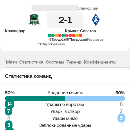
Завершен
2
1
Краснодар
Крылья Советов
16'
Кордоба
85'
Писарский
Рассказов
73'
Олусегун
Батчи
Матч
Статистика
Составы
Турнир
Коэффициенты
Статистика команд
50%
Владение мячом
50%
14
8
Удары по воротам
7
2
Удары в створ
4
5
Удары мимо
3
1
Заблокированные удары