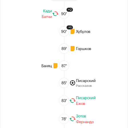
+2
Кади
90’
Батчи
+1
90’
Хубулов
89’
Горшков
Баняц
87’
Писарский
85’
Рассказов
Писарский
83’
Ежов
Зотов
78’
Фернандо