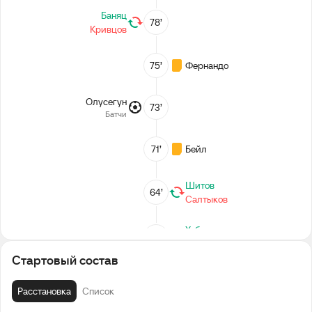
Баняц
78’
Кривцов
75’
Фернандо
Олусегун
73’
Батчи
71’
Бейл
Шитов
64’
Салтыков
Хубулов
64’
Рахманович
Стартовый состав
Рассказов
64’
Иванисеня
Расстановка
Список