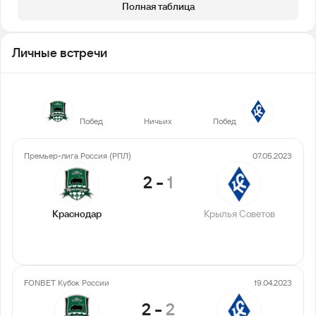
Полная таблица
Личные встречи
9
8
8
Побед
Ничьих
Побед
Премьер-лига Россия (РПЛ)
07.05.2023
2
-
1
Краснодар
Крылья Советов
FONBET Кубок России
19.04.2023
2
-
2