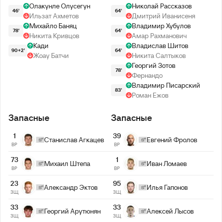
Олакунле Олусегун
Николай Рассказов
46'
64'
Ильзат Ахметов
Дмитрий Иванисеня
Михайло Баняц
Владимир Хубулов
78'
64'
Никита Кривцов
Амар Рахманович
Кади
Владислав Шитов
90+2'
64'
Жоау Батчи
Никита Салтыков
Георгий Зотов
78'
Фернандо
Владимир Писарский
83'
Роман Ежов
Запасные
Запасные
1
39
Станислав Агкацев
Евгений Фролов
ВР
ВР
73
1
Михаил Штепа
Иван Ломаев
ВР
ВР
23
95
Александр Эктов
Илья Гапонов
ЗЩ
ЗЩ
33
33
Георгий Арутюнян
Алексей Лысов
ЗЩ
ЗЩ