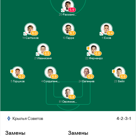
5.9
20
Рахманович
6.0
6.7
6.4
14
Салтыков
10
Гарре
11
Ежов
6.5
6.8
21
Иванисеня
22
Фернандо
6.2
6.8
6.2
6.6
5
Горшков
4
Солдатенков
24
Евгеньев
23
Бейл
6.4
81
Овсянников
Крылья Советов
4-2-3-1
Замены
Замены