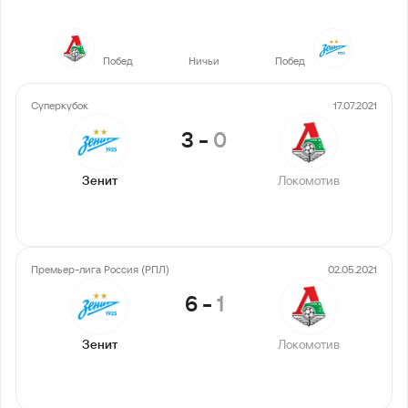
16
22
20
Побед
Ничьи
Побед
Суперкубок
17.07.2021
3
-
0
Зенит
Локомотив
Премьер-лига Россия (РПЛ)
02.05.2021
6
-
1
Зенит
Локомотив