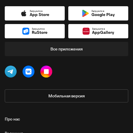
Загрузите в
Загрузите в
App Store
Google Play
Загрузите в
Загрузите в
RuStore
AppGallery
Все приложения
Мобильная версия
Про нас