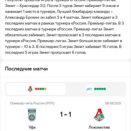
Зенит – Краснодар 3:2. После 3 туров Зенит набирает 9 очков и
занимает 1 место в турнире. Лучший бомбардир команды –
Александр Ерохин: он забил 5 в 4 матчах. Зенит побеждает в 3
последних матчах в рамках турнира «Россия. Премьер-лига». В 3
последних матчах в турнире «Россия. Премьер-лига» Зенит
обязательно забивает. Зенит пропускает в 3 последних матчах в
турнире «Россия. Премьер-лига». Зенит больше всех забивает в
турнире – 10 в 3. В последних 5 играх Зенит забивает 16 голов. В
последних 5 играх Зенит пропускает 6 голов.
Последние матчи
Премьер-лига Россия (РПЛ)
06.08.2021
1
-
1
Уфа
Локомотив