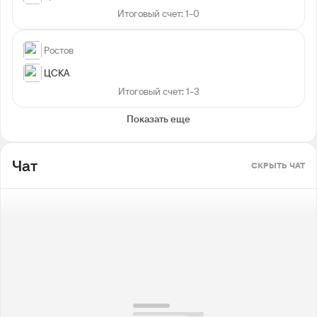
Итоговый счет: 1-0
Ростов
ЦСКА
Итоговый счет: 1-3
Показать еще
Чат
СКРЫТЬ ЧАТ