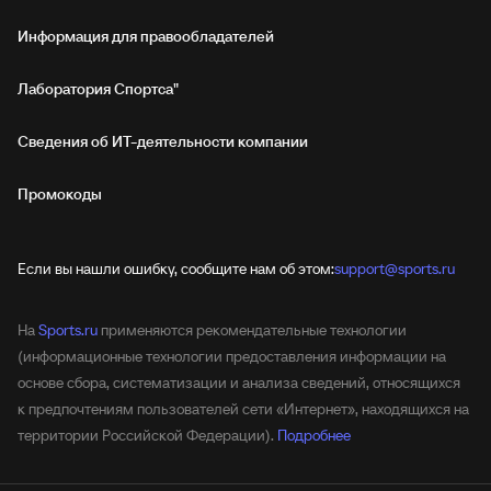
Информация для правообладателей
Лаборатория Спортса"
Сведения об ИТ‑деятельности компании
Промокоды
Если вы нашли ошибку, сообщите нам об этом:
support@sports.ru
На
Sports.ru
применяются рекомендательные технологии
(информационные технологии предоставления информации на
основе сбора, систематизации и анализа сведений, относящихся
к предпочтениям пользователей сети «Интернет», находящихся на
территории Российской Федерации).
Подробнее