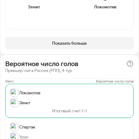
Зенит
Локомотив
Показать больше
Вероятное число голов
Премьер-лига Россия (РПЛ), 4 тур
Матч
Вероятное число голов
Локомотив
Зенит
Итоговый счет: 1-1
Спартак
Урал