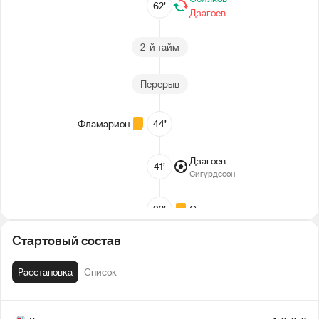
62’
Дзагоев
2-й тайм
Перерыв
Фламарион
44’
Дзагоев
41’
Сигурдссон
32’
Сигурдссон
Стартовый состав
Понсе
21’
Расстановка
Список
1-й тайм