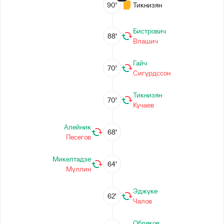
90’
Тикнизян
Бистрович
88’
Влашич
Гайч
70’
Сигурдссон
Тикнизян
70’
Кучаев
Алейник
68’
Песегов
Микелтадзе
64’
Муллин
Эджуке
62’
Чалов
Обляков