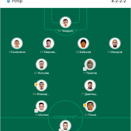
Ротор
4-2-2-2
93
Чондрич
4
Кожемякин
33
Кверквелия
28
Байрыев
13
Макаров
20
Жигулев
17
Песегов
96
Фламарион
77
Давиташвили
72
Муллин
23
Понсе