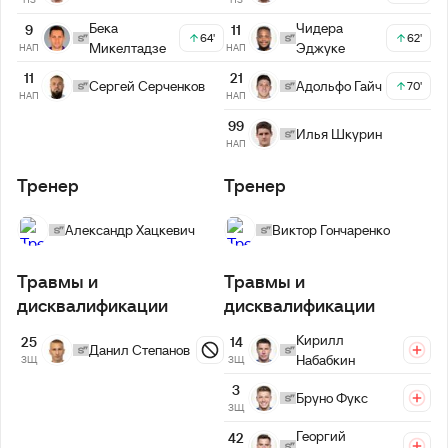
Бека
Чидера
9
11
64'
62'
Микелтадзе
Эджуке
НАП
НАП
21
11
Адольфо Гайч
Сергей Серченков
70'
НАП
НАП
99
Илья Шкурин
НАП
Тренер
Тренер
Александр Хацкевич
Виктор Гончаренко
Травмы и
Травмы и
дисквалификации
дисквалификации
Кирилл
14
25
Данил Степанов
Набабкин
ЗЩ
ЗЩ
3
Бруно Фукс
ЗЩ
Георгий
42