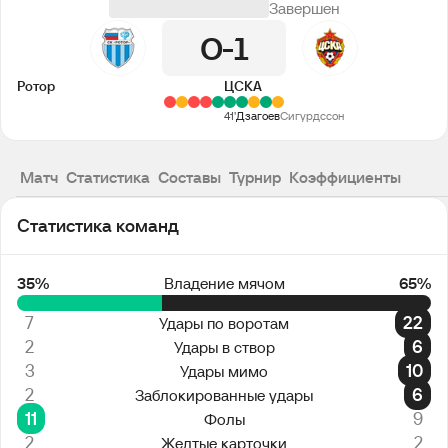
Завершен
0
1
Ротор
ЦСКА
41'
Дзагоев
Сигурдссон
Матч
Статистика
Составы
Турнир
Коэффициенты
Статистика команд
35%
Владение мячом
65%
7
22
Удары по воротам
2
6
Удары в створ
3
10
Удары мимо
2
6
Заблокированные удары
11
9
Фолы
2
2
Желтые карточки