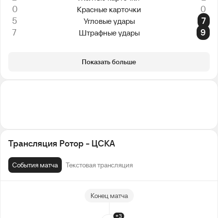
0
0
Красные карточки
5
7
Угловые удары
7
9
Штрафные удары
Показать больше
Трансляция Ротор - ЦСКА
События матча
Текстовая трансляция
Конец матча
+3