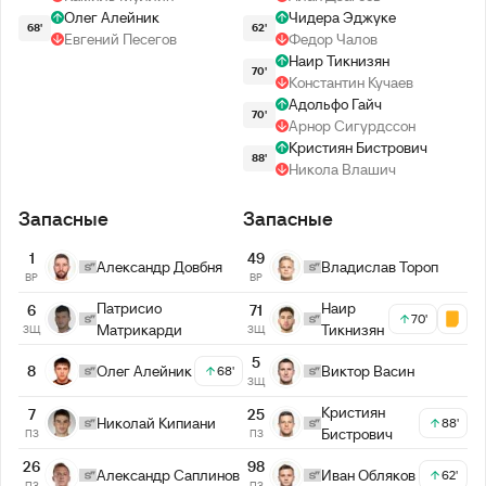
Олег Алейник
Чидера Эджуке
68'
62'
Евгений Песегов
Федор Чалов
Наир Тикнизян
70'
Константин Кучаев
Адольфо Гайч
70'
Арнор Сигурдссон
Кристиян Бистрович
88'
Никола Влашич
Запасные
Запасные
1
49
Александр Довбня
Владислав Тороп
ВР
ВР
Патрисио
Наир
6
71
70'
Матрикарди
Тикнизян
ЗЩ
ЗЩ
5
8
Олег Алейник
Виктор Васин
68'
ЗЩ
Кристиян
7
25
Николай Кипиани
88'
Бистрович
ПЗ
ПЗ
26
98
Александр Саплинов
Иван Обляков
62'
ПЗ
ПЗ