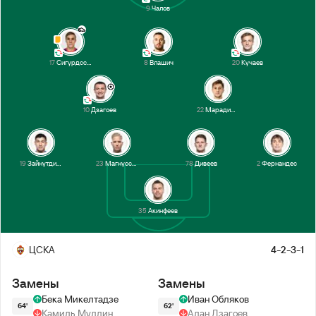
9
Чалов
17
Сигурдссон
8
Влашич
20
Кучаев
10
Дзагоев
22
Марадишвили
19
Зайнутдинов
23
Магнуссон
78
Дивеев
2
Фернандес
35
Акинфеев
ЦСКА
4-2-3-1
Замены
Замены
Бека Микелтадзе
Иван Обляков
64'
62'
Камиль Муллин
Алан Дзагоев