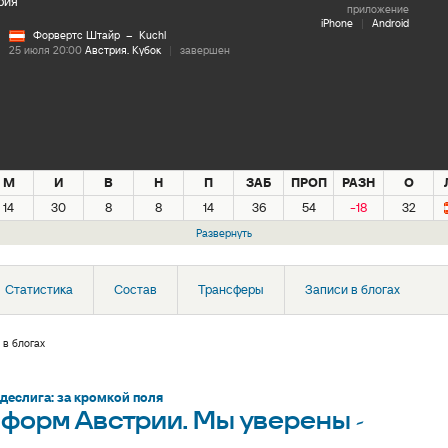
рия
приложение
iPhone
|
Android
Форвертс Штайр
– Kuchl
25 июля 20:00
Австрия. Кубок
|
завершен
М
И
В
Н
П
ЗАБ
ПРОП
РАЗН
О
14
30
8
8
14
36
54
-18
32
Развернуть
Статистика
Состав
Трансферы
Записи в блогах
 в блогах
деслига: за кромкой поля
 форм Австрии. Мы уверены -