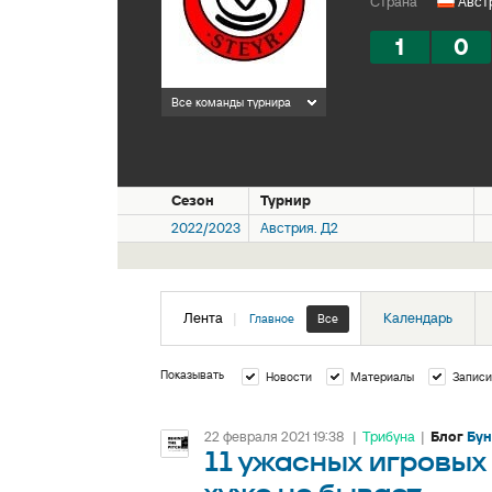
Страна
Авст
1
0
Все команды турнира
Сезон
Турнир
2022/2023
Австрия. Д2
Лента
|
Календарь
Главное
Все
Показывать
Новости
Материалы
Записи
22 февраля 2021 19:38
|
Трибуна
|
Блог
Бун
11 ужасных игровых