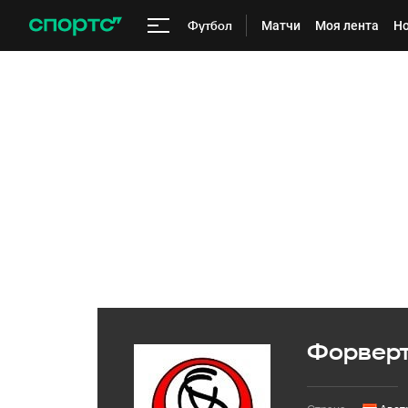
Футбол
Матчи
Моя лента
Но
Форвер