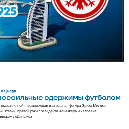
 de juego
 всесильные одержимы футболом
 а вместе с ней – вездесущая и страшная фигура Эриха Мильке –
«Штази», правой руки президента Хонеккера и человека,
линскому «Динамо»