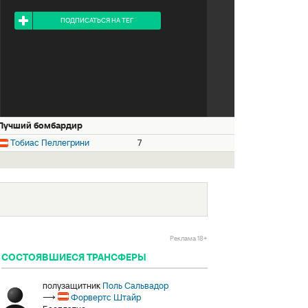
Я ПОДПИСАН НА ТЕГ
ПОДПИСАТЬСЯ НА ТЕГ
Лучший бомбардир
Тобиас Пеллегрини
7
Реклама 18+
СОСТОЯВШИЕСЯ ТРАНСФЕРЫ
полузащитник
Поль Сальвадор
⟶
Форвертс Штайр