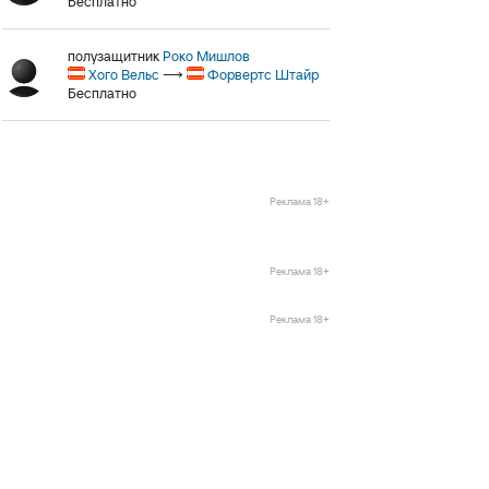
Бесплатно
полузащитник
Роко Мишлов
Хого Вельс
⟶
Форвертс Штайр
Бесплатно
Реклама 18+
Реклама 18+
Реклама 18+