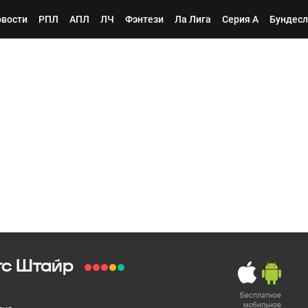
вости
РПЛ
АПЛ
ЛЧ
Фэнтези
Ла Лига
Серия А
Бундесл
тс Штайр
Бесплатное
мобильное