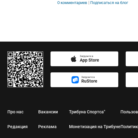
0 комментариев
Подписаться на блог
Загрузите в
App Store
Загрузите в
RuStore
Про нас
Вакансии
Трибуна Спортса"
Пользов
Редакция
Реклама
Монетизация на Трибуне
Политик