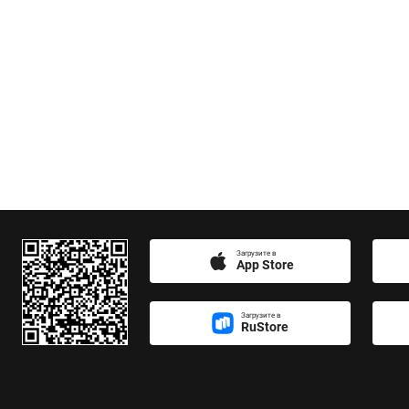
Загрузите в
App Store
Загрузите в
RuStore