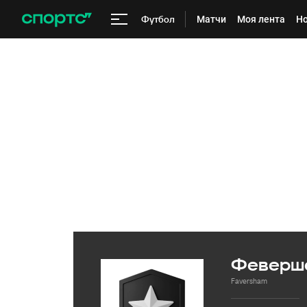
Футбол
Матчи
Моя лента
Но
Феверш
Faversham