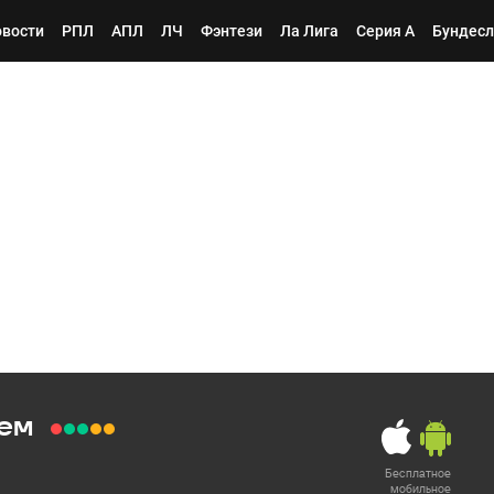
вости
РПЛ
АПЛ
ЛЧ
Фэнтези
Ла Лига
Серия А
Бундесл
ем
Бесплатное
мобильное