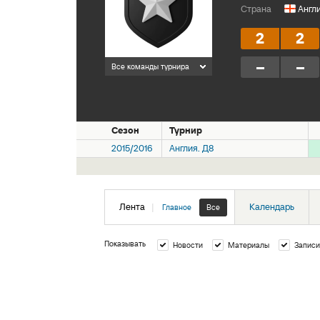
Страна
Англ
2
2
–
–
Все команды турнира
Сезон
Турнир
2015/2016
Англия. Д8
Лента
|
Календарь
Главное
Все
Показывать
Новости
Материалы
Записи