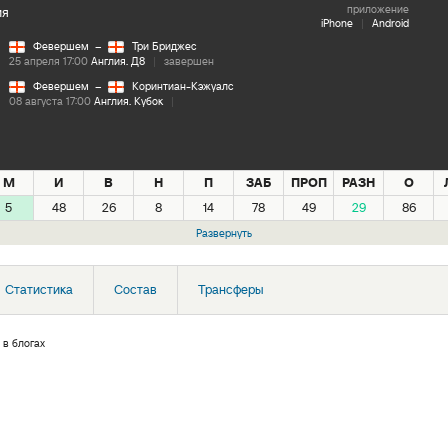
приложение
ия
iPhone
|
Android
Февершем
–
Три Бриджес
25 апреля 17:00
Англия. Д8
|
завершен
Февершем
–
Коринтиан-Кэжуалс
08 августа 17:00
Англия. Кубок
|
М
И
В
Н
П
ЗАБ
ПРОП
РАЗН
О
5
48
26
8
14
78
49
29
86
Развернуть
Статистика
Состав
Трансферы
 в блогах