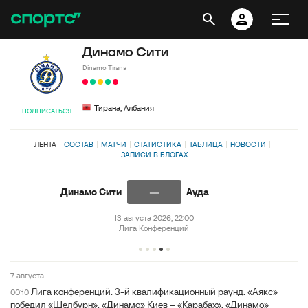
Динамо Сити
Dinamo Tirana
Тирана, Албания
ПОДПИСАТЬСЯ
ЛЕНТА
СОСТАВ
МАТЧИ
СТАТИСТИКА
ТАБЛИЦА
НОВОСТИ
ЗАПИСИ В БЛОГАХ
—
Динамо Сити
Ауда
13 августа 2026, 22:00
Лига Конференций
7 августа
Лига конференций. 3-й квалификационный раунд. «Аякс»
00:10
победил «Шелбурн», «Динамо» Киев – «Карабах», «Динамо»