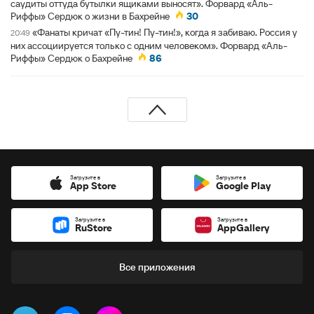
саудиты оттуда бутылки ящиками выносят». Форвард «Аль-
Риффы» Сердюк о жизни в Бахрейне
30
«Фанаты кричат «Пу-тин! Пу-тин!», когда я забиваю. Россия у
20:49
них ассоциируется только с одним человеком». Форвард «Аль-
Риффы» Сердюк о Бахрейне
86
Загрузите в
Загрузите в
App Store
Google Play
Загрузите в
Загрузите в
RuStore
AppGallery
Все приложения