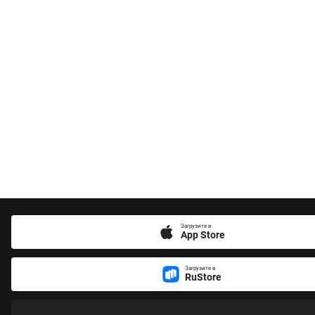
Загрузите в
App Store
Загрузите в
RuStore