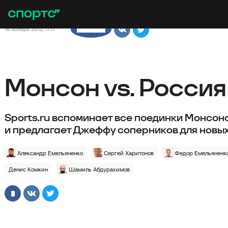
16 ноября 2012, 11:11
□□□□□□□□
Монсон vs. Россия 
Sports.ru вспоминает все поединки Монсон
и предлагает Джеффу соперников для новых
Александр Емельяненко
Сергей Харитонов
Федор Емельяненк
Денис Комкин
Шамиль Абдурахимов
□