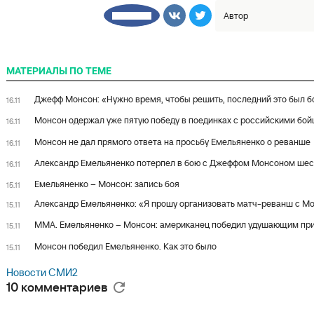
Автор
□□□□□□□□
МАТЕРИАЛЫ ПО ТЕМЕ
Джефф Монсон: «Нужно время, чтобы решить, последний это был бо
16.11
Монсон одержал уже пятую победу в поединках с российскими бо
16.11
Монсон не дал прямого ответа на просьбу Емельяненко о реванше
16.11
Александр Емельяненко потерпел в бою с Джеффом Монсоном шес
16.11
Емельяненко – Монсон: запись боя
15.11
Александр Емельяненко: «Я прошу организовать матч-реванш с М
15.11
MMA. Емельяненко – Монсон: американец победил удушающим пр
15.11
Монсон победил Емельяненко. Как это было
15.11
Новости СМИ2
10 комментариев