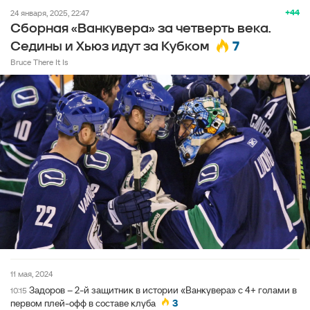
+44
24 января, 2025, 22:47
Сборная «Ванкувера» за четверть века.
7
Седины и Хьюз идут за Кубком
Bruce There It Is
11 мая, 2024
Задоров – 2-й защитник в истории «Ванкувера» с 4+ голами в
10:15
первом плей-офф в составе клуба
3