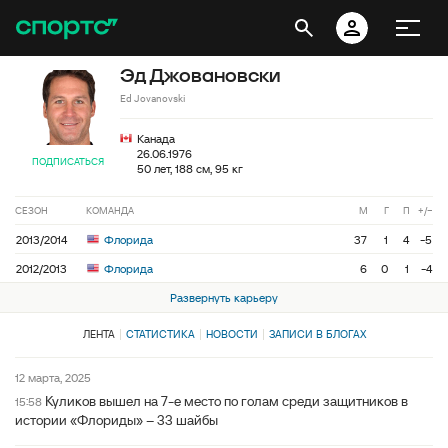
Эд Джовановски
Ed Jovanovski
Канада
26.06.1976
ПОДПИСАТЬСЯ
50 лет, 188 см, 95 кг
СЕЗОН
КОМАНДА
М
Г
П
+/−
2013/2014
Флорида
37
1
4
-5
2012/2013
Флорида
6
0
1
-4
Развернуть карьеру
ЛЕНТА
СТАТИСТИКА
НОВОСТИ
ЗАПИСИ В БЛОГАХ
12 марта, 2025
Куликов вышел на 7-е место по голам среди защитников в
15:58
истории «Флориды» – 33 шайбы