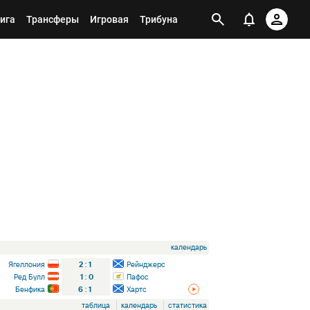
ига
Трансферы
Игровая
Трибуна
календарь
Ягеллония
2
:
1
Рейнджерс
Ред Булл
1
:
0
Пафос
Бенфика
6
:
1
Хартс
таблица
календарь
статистика