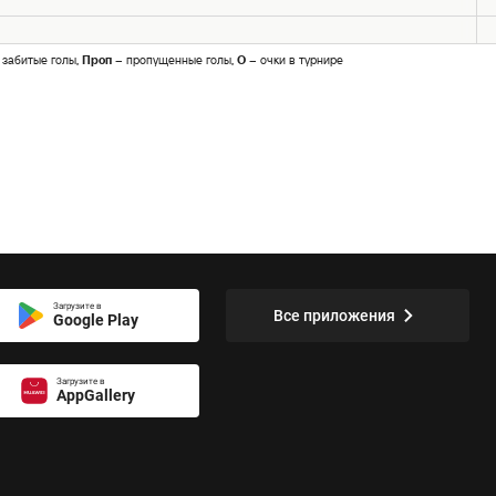
 забитые голы,
Проп
– пропущенные голы,
О
– очки в турнире
Загрузите в
Все приложения
Google Play
Загрузите в
AppGallery