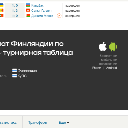
1
:
0
Карабах
завершен
1
:
3
Санкт-Галлен
завершен
1
:
0
Динамо Минск
завершен
ат Финляндии по
- турнирная таблица
Бесплатное
мобильное
приложение
iPhone
|
Android
Финляндия
тель
КуПС
татистика
Трансферы
Еще