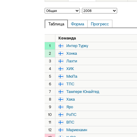
Таблица
Форма
Прогресс
Команда
1
Интер Турку
2
Хонка
3
Лахти
4
ХИК
5
МюПа
6
ТПС
7
Тампере Юнайтед
8
Хака
9
Яро
10
РоПС
11
ВПС
12
Мариехамн