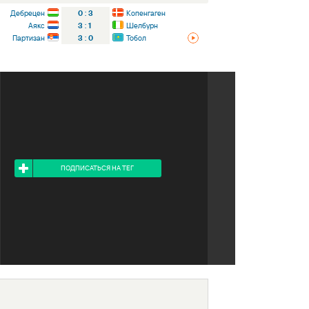
Дебрецен
0
:
3
Копенгаген
Аякс
3
:
1
Шелбурн
Партизан
3
:
0
Тобол
Я ПОДПИСАН НА ТЕГ
ПОДПИСАТЬСЯ НА ТЕГ