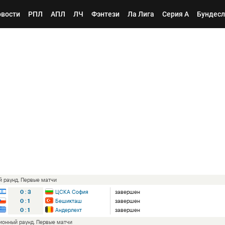
вости
РПЛ
АПЛ
ЛЧ
Фэнтези
Ла Лига
Серия А
Бундесл
ый раунд. Первые матчи
0
:
3
ЦСКА София
завершен
0
:
1
Бешикташ
завершен
0
:
1
Андерлехт
завершен
ционный раунд. Первые матчи