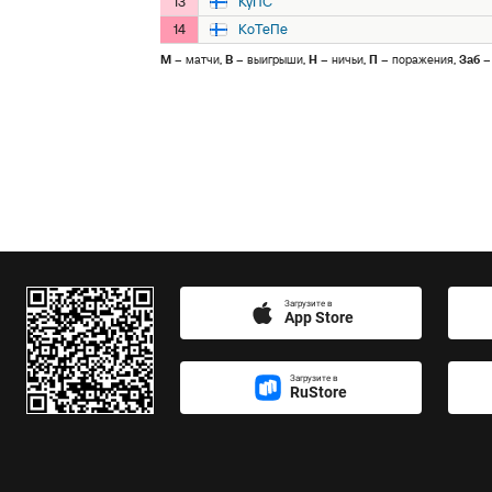
13
КуПС
14
КоТеПе
М
– матчи,
В
– выигрыши,
Н
– ничьи,
П
– поражения,
Заб
–
Загрузите в
App Store
Загрузите в
RuStore