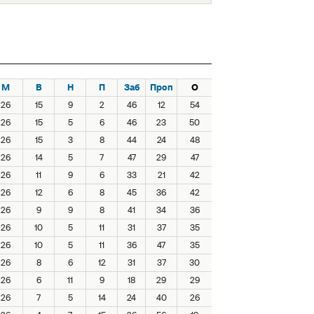
М
В
Н
П
Заб
Проп
О
26
15
9
2
46
12
54
26
15
5
6
46
23
50
26
15
3
8
44
24
48
26
14
5
7
47
29
47
26
11
9
6
33
21
42
26
12
6
8
45
36
42
26
9
9
8
41
34
36
26
10
5
11
31
37
35
26
10
5
11
36
47
35
26
8
6
12
31
37
30
26
6
11
9
18
29
29
26
7
5
14
24
40
26