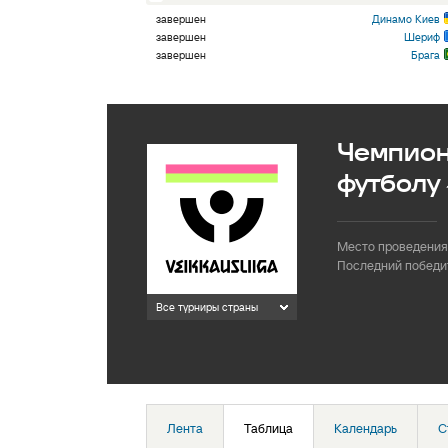
завершен
Динамо Киев
завершен
Шериф
завершен
Брага
Чемпион
футболу 
Место проведения
Последний победи
Все турниры страны
Лента
Таблица
Календарь
С