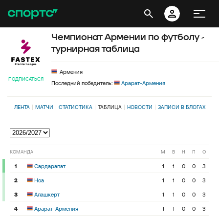
Чемпионат Армении по футболу -
турнирная таблица
Армения
ПОДПИСАТЬСЯ
Последний победитель:
Арарат-Армения
ЛЕНТА
МАТЧИ
СТАТИСТИКА
ТАБЛИЦА
НОВОСТИ
ЗАПИСИ В БЛОГАХ
КОМАНДА
М
В
Н
П
О
1
Сардарапат
1
1
0
0
3
2
Ноа
1
1
0
0
3
3
Алашкерт
1
1
0
0
3
4
Арарат-Армения
1
1
0
0
3