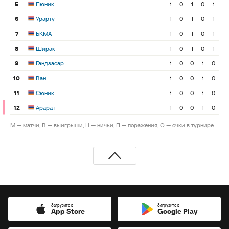
5
Пюник
1
0
1
0
1
6
Урарту
1
0
1
0
1
7
БКМА
1
0
1
0
1
8
Ширак
1
0
1
0
1
9
Гандзасар
1
0
0
1
0
10
Ван
1
0
0
1
0
11
Сюник
1
0
0
1
0
12
Арарат
1
0
0
1
0
М — матчи, В — выигрыши, Н — ничьи, П — поражения, О — очки в турнире
Загрузите в
Загрузите в
App Store
Google Play