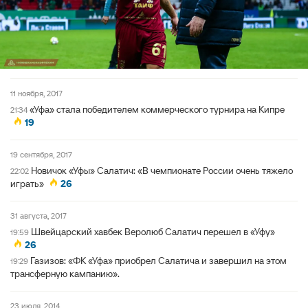
11 ноября, 2017
«Уфа» стала победителем коммерческого турнира на Кипре
21:34
19
19 сентября, 2017
Новичок «Уфы» Салатич: «В чемпионате России очень тяжело
22:02
играть»
26
31 августа, 2017
Швейцарский хавбек Веролюб Салатич перешел в «Уфу»
19:59
26
Газизов: «ФК «Уфа» приобрел Салатича и завершил на этом
19:29
трансферную кампанию».
23 июля, 2014