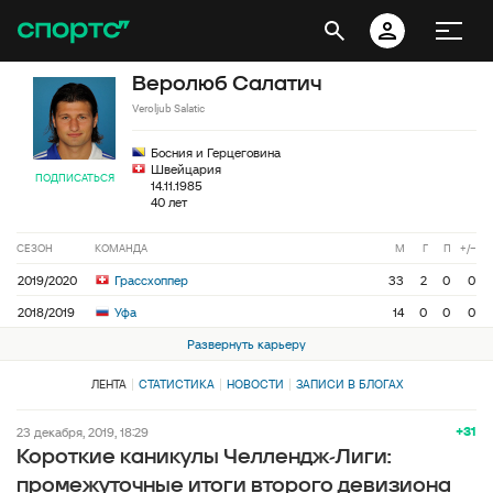
Веролюб Салатич
Veroljub Salatic
Босния и Герцеговина
Швейцария
ПОДПИСАТЬСЯ
14.11.1985
40 лет
СЕЗОН
КОМАНДА
М
Г
П
+/−
2019/2020
Грассхоппер
33
2
0
0
2018/2019
Уфа
14
0
0
0
Развернуть карьеру
ЛЕНТА
СТАТИСТИКА
НОВОСТИ
ЗАПИСИ В БЛОГАХ
+31
23 декабря, 2019, 18:29
Короткие каникулы Челлендж-Лиги:
промежуточные итоги второго девизиона