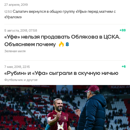
27 апреля, 2019
Салатич вернулся в общую группу «Уфы» перед матчем с
12:50
«Уралом»
+33
5 августа, 2018, 07:58
«Уфе» нельзя продавать Облякова в ЦСКА.
8
Объясняем почему
Зеленая миля
+6
7 мая, 2018, 22:15
«Рубин» и «Уфа» сыграли в скучную ничью
Футбольчик и другое