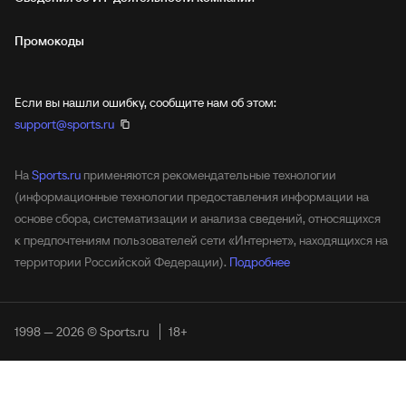
Промокоды
Если вы нашли ошибку, сообщите нам об этом:
support@sports.ru
На
Sports.ru
применяются рекомендательные технологии
(информационные технологии предоставления информации на
основе сбора, систематизации и анализа сведений, относящихся
к предпочтениям пользователей сети «Интернет», находящихся на
территории Российской Федерации).
Подробнее
1998 — 2026 © Sports.ru
18+