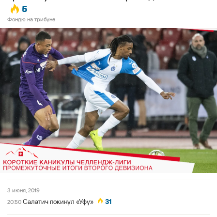
5
Фондю на трибуне
3 июня, 2019
Салатич покинул «Уфу»
31
20:50