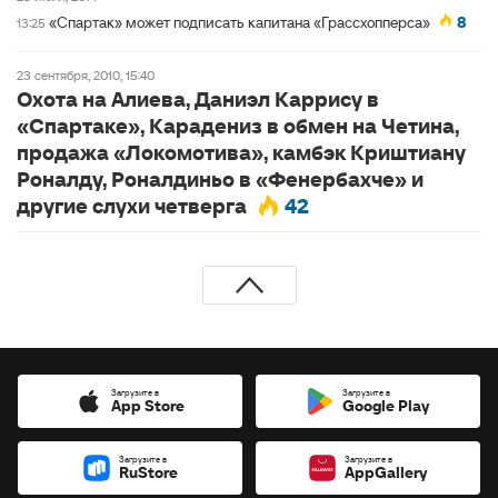
«Спартак» может подписать капитана «Грассхопперса»
8
13:25
23 сентября, 2010, 15:40
Охота на Алиева, Даниэл Каррису в
«Спартаке», Карадениз в обмен на Четина,
продажа «Локомотива», камбэк Криштиану
Роналду, Роналдиньо в «Фенербахче» и
другие слухи четверга
42
Загрузите в
Загрузите в
App Store
Google Play
Загрузите в
Загрузите в
RuStore
AppGallery