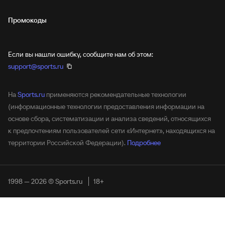
Промокоды
Если вы нашли ошибку, сообщите нам об этом:
support@sports.ru
На
Sports.ru
применяются рекомендательные технологии
(информационные технологии предоставления информации на
основе сбора, систематизации и анализа сведений, относящихся
к предпочтениям пользователей сети «Интернет», находящихся на
территории Российской Федерации).
Подробнее
1998 — 2026 © Sports.ru
18+