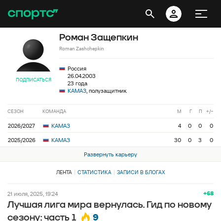
Роман Защепкин
Roman Zashchepkin
Россия
26.04.2003
ПОДПИСАТЬСЯ
23 года
КАМАЗ
, полузащитник
СЕЗОН
КОМАНДА
М
Г
П
+/−
2026/2027
КАМАЗ
4
0
0
0
2025/2026
КАМАЗ
30
0
3
0
Развернуть карьеру
ЛЕНТА
СТАТИСТИКА
ЗАПИСИ В БЛОГАХ
+68
21 июля, 2025, 19:24
Лучшая лига мира вернулась. Гид по новому
9
сезону: часть 1