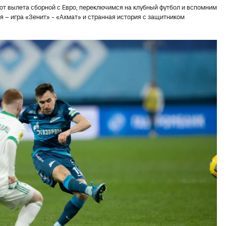
 от вылета сборной с Евро, переключимся на клубный футбол и вспомним
я – игра «Зенит» - «Ахмат» и странная история с защитником