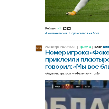
Рейтинг
+11
4 комментария
Подписаться на блог
26 ноября 2020 15:58
|
Трибуна
|
Блог
Тел
Номер игрока «Факе
приклеили пластыре
говорил: «Мы все бл
«Администраторы у «Факела» – топ!»