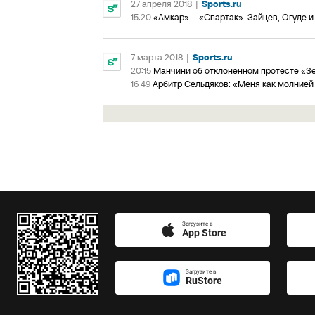
27 апреля 2018
|
Sports.ru
15:20
«Амкар» – «Спартак». Зайцев, Огуде и
7 марта 2018
|
Sports.ru
20:15
Манчини об отклоненном протесте «З
16:49
Арбитр Сельдяков: «Меня как молнией 
Загрузите в
App Store
Загрузите в
RuStore