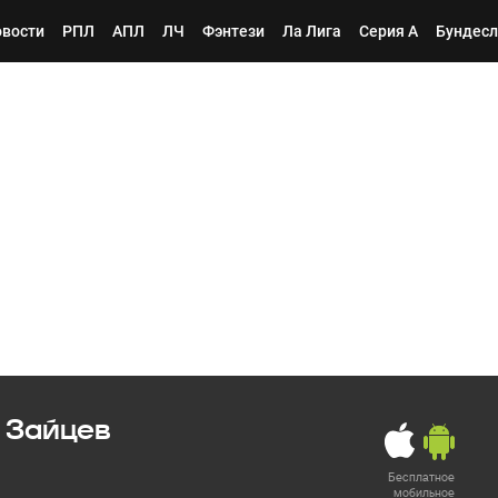
вости
РПЛ
АПЛ
ЛЧ
Фэнтези
Ла Лига
Серия А
Бундесл
 Зайцев
Бесплатное
мобильное