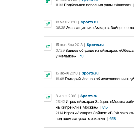
11:33
Подбельцев пополнил ряды «Факела»
|
18 мая 2020
|
Sports.ru
08:38
Экс-защитник «Амкара» Зайцев согла
15 октября 2018
|
Sports.ru
07:29
Зайцев об уходе из «Амкара»: «Обещал
у Меладзе»
|
13
15 июня 2018
|
Sports.ru
16:48
Григорий Иванов об исчезновении клубо
8 июня 2018
|
Sports.ru
23:42
Игрок «Амкара» Зайцев: «Москва забир
на Кипре или в Москве»
|
815
21:14
Игрок «Амкара» Зайцев: «В РФ закрыть 
под воду, запускать ракеты»
|
658