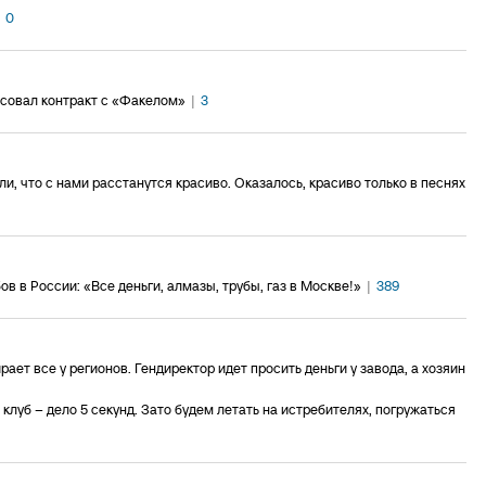
0
совал контракт с «Факелом»
|
3
и, что с нами расстанутся красиво. Оказалось, красиво только в песнях
в в России: «Все деньги, алмазы, трубы, газ в Москве!»
|
389
ает все у регионов. Гендиректор идет просить деньги у завода, а хозяин
клуб – дело 5 секунд. Зато будем летать на истребителях, погружаться