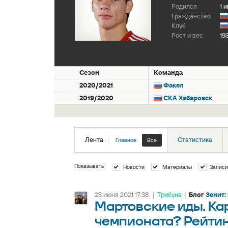
Родился
1 
Гражданство
Клуб
Рост и вес
19
Сезон
Команда
2020/2021
Факел
2019/2020
СКА Хабаровск
Лента
|
Статистика
Главное
Все
Показывать
Новости
Материалы
Записи
23 июня 2021 17:38
|
Трибуна
|
Блог
Зенит:
Мартовские иды. Ка
чемпионата? Рейтин