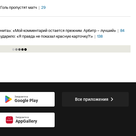
 Голь пропустят матч
|
29
енита»: «Мой комментарий остается прежним. Арбитр – лучший»
|
84
ударило: «Я правда не показал красную карточку?!»
|
138
Загрузите в
Все приложения
Google Play
Загрузите в
AppGallery