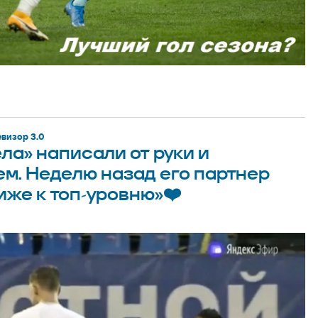
евизор 3.0
ла» написали от руки и
м. Неделю назад его партнер
иже к топ-уровню»❤️