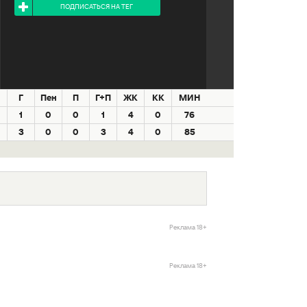
ПОДПИСАТЬСЯ НА ТЕГ
Г
Пен
П
Г+П
ЖК
КК
МИН
1
0
0
1
4
0
76
3
0
0
3
4
0
85
Реклама 18+
Реклама 18+