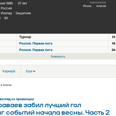
приложение
июня 1989
|
37 лет
iPhone
|
Android
Россия
Ильпар
|
Защитник
3
|
93
Турнир
М
Россия. Первая лига
18
Россия. Первая лига
24
Развернуть
Карьера
Еще
 в блогах
 взгляд из провинции
раваев забил лучший гол
г событий начала весны. Часть 2