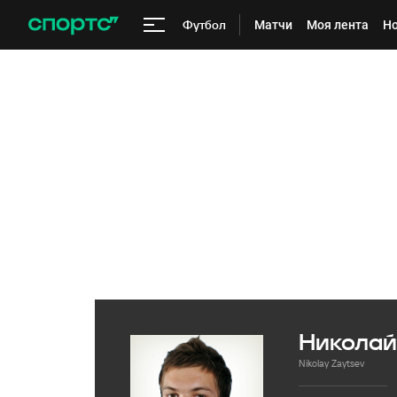
Футбол
Матчи
Моя лента
Но
Николай
Nikolay Zaytsev