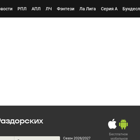
вости
РПЛ
АПЛ
ЛЧ
Фэнтези
Ла Лига
Серия А
Бундесл
Раздорских
Бесплатное
Сезон 2026/2027
мобильное