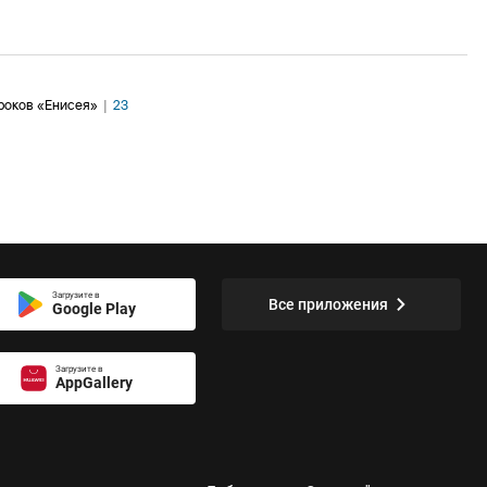
роков «Енисея»
|
23
Загрузите в
Все приложения
Google Play
Загрузите в
AppGallery