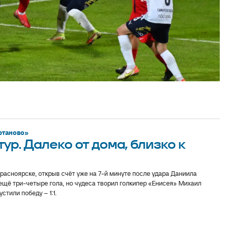
ртаново»
ур. Далеко от дома, близко к
расноярске, открыв счёт уже на 7-й минуте после удара Даниила
ещё три-четыре гола, но чудеса творил голкипер «Енисея» Михаил
стили победу – 1:1.