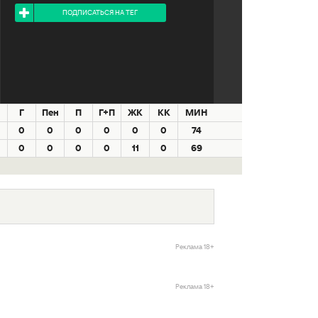
ПОДПИСАТЬСЯ НА ТЕГ
Г
Пен
П
Г+П
ЖК
КК
МИН
0
0
0
0
0
0
74
0
0
0
0
11
0
69
Реклама 18+
Реклама 18+