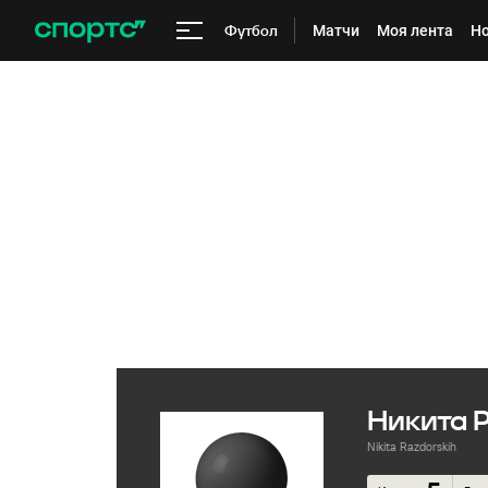
Футбол
Матчи
Моя лента
Но
Никита 
Nikita Razdorskih