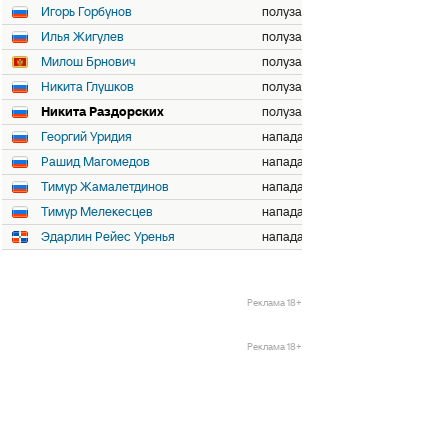
Игорь Горбунов
полузащитник
Илья Жигулев
полузащитник
Милош Брнович
полузащитник
Никита Глушков
полузащитник
Никита Раздорских
полузащитник
Георгий Уридия
нападающий
Рашид Магомедов
нападающий
Тимур Жамалетдинов
нападающий
Тимур Мелекесцев
нападающий
Эдарлин Рейес Уренья
нападающий
Реклама 18+
Реклама 18+