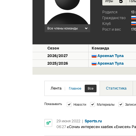
5
Игры
Гол
Родился
13
Гражданство
Клуб
Все члены команды
Рост и вес
17
Сезон
Команда
2026/2027
Арсенал Тула
2025/2026
Арсенал Тула
Лента
|
Статистика
Главное
Все
Показывать
Новости
Материалы
Записи
29 июня 2022
|
Sports.ru
06:27
«Сочи» интересен хавбек «Енисея» Ра