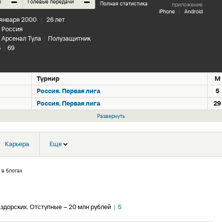
–
–
ы
Голевые передачи
Полная статистика
приложение
iPhone
|
Android
 января 2000
|
26 лет
Россия
Арсенал Тула
|
Полузащитник
6
|
69
Турнир
М
Россия. Первая лига
5
Россия. Первая лига
29
Развернуть
Карьера
Еще
 в блогах
здорских. Отступные – 20 млн рублей
|
5