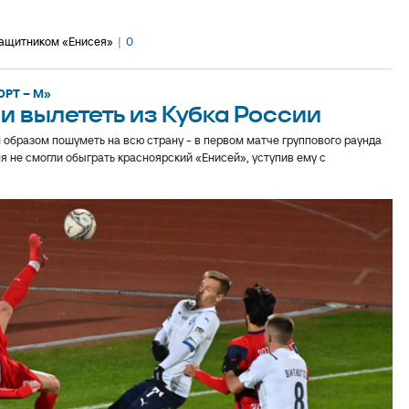
защитником «Енисея»
|
0
ОРТ – М»
 и вылететь из Кубка России
 образом пошуметь на всю страну - в первом матче группового раунда
ня не смогли обыграть красноярский «Енисей», уступив ему с