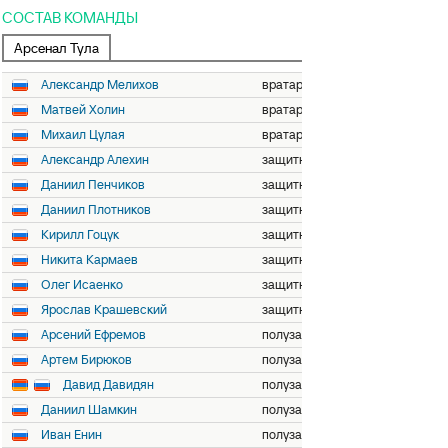
СОСТАВ КОМАНДЫ
Арсенал Тула
Александр Мелихов
вратарь
Матвей Холин
вратарь
Михаил Цулая
вратарь
Александр Алехин
защитник
Даниил Пенчиков
защитник
Даниил Плотников
защитник
Кирилл Гоцук
защитник
Никита Кармаев
защитник
Олег Исаенко
защитник
Ярослав Крашевский
защитник
Арсений Ефремов
полузащитник
Артем Бирюков
полузащитник
Давид Давидян
полузащитник
Даниил Шамкин
полузащитник
Иван Енин
полузащитник