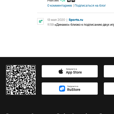
Рейтинг
+24
0 комментариев
Подписаться на блог
13 мая 2020
|
Sports.ru
11:59
«Динамо» близко к подписанию двух иг
Загрузите в
App Store
Загрузите в
RuStore