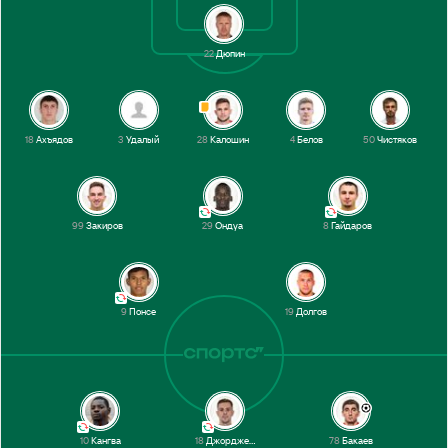
22
Дюпин
18
Ахъядов
3
Удалый
28
Калошин
4
Белов
50
Чистяков
99
Закиров
29
Ондуа
8
Гайдаров
9
Понсе
19
Долгов
10
Кангва
18
Джорджевич
78
Бакаев