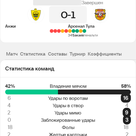
Завершен
0
1
Анжи
Арсенал Тула
34'
Бакаев
пенальти
Матч
Статистика
Составы
Турнир
Коэффициенты
Статистика команд
42%
Владение мячом
58%
6
16
Удары по воротам
4
4
Удары в створ
2
9
Удары мимо
0
3
Заблокированные удары
18
18
Фолы
2
2
Желтые карточки