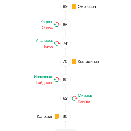
89’
Ожегович
Кацаев
86’
Ондуа
Агаларов
74’
Понсе
70’
Костадинов
Иванченко
65’
Гайдаров
Мирзов
62’
Кангва
Калошин
60’