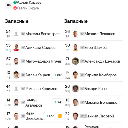
Адлан Кацаев
86'
Гаэль Ондуа
Запасные
Запасные
54
36
Максим Богатырев
Михаил Левашов
ВР
ВР
55
50
Аликади Саидов
Егор Шамов
ЗЩ
ВР
57
71
Магомеднаби Ягяев
Александр Денисов
ЗЩ
ЗЩ
10
9
Адлан Кацаев
Кирилл Комбаров
86'
ПЗ
ЗЩ
44
26
Рамазан Керимов
Бакари Коне
ПЗ
ЗЩ
Гамид
14
13
Максим Володько
74'
Агаларов
НАП
ЗЩ
Иван
17
22
Даниил Лесовой
65'
Иванченко
НАП
ПЗ
Резиуан
7
19