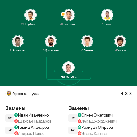
23
Горбатенко
70
Костадинов
11
Ткачев
21
Альварес
8
Григалава
6
Беляев
14
Хагуш
1
Нигматуллин
Арсенал Тула
4-3-3
Замены
Замены
Иван Иванченко
Огнен Ожегович
65'
16'
Шахбан Гайдаров
Лука Джорджевич
Гамид Агаларов
Резиуан Мирзов
74'
62'
Андрес Понсе
Эванс Кангва