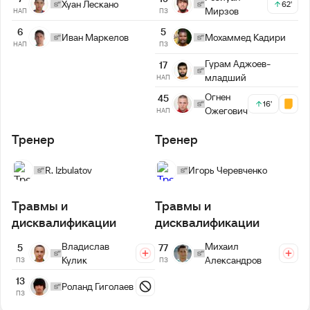
Хуан Лескано
62'
Мирзов
НАП
ПЗ
5
6
Мохаммед Кадири
Иван Маркелов
ПЗ
НАП
Гурам Аджоев-
17
младший
НАП
Огнен
45
16'
Ожегович
НАП
Тренер
Тренер
R. Izbulatov
Игорь Черевченко
Травмы и
Травмы и
дисквалификации
дисквалификации
Владислав
Михаил
5
77
Кулик
Александров
ПЗ
ПЗ
13
Роланд Гиголаев
ПЗ