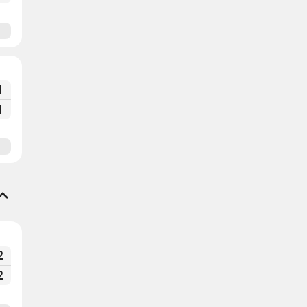
1
1
2
2