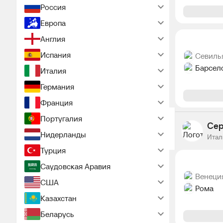
Россия
Европа
Англия
Испания
Севиль
Барсел
Италия
Германия
Франция
Португалия
Сер
Нидерланды
Итал
Турция
Саудовская Аравия
Венеци
США
Рома
Казахстан
Беларусь