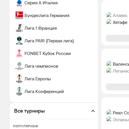
Серия А Италия
Алавес
Бундеслига Германия
Хетафе
Лига 1 Франция
Лига PARI (Первая лига)
FONBET Кубок России
Валенс
Лига чемпионов
Легане
Лига Европы
Лига Конференций
Все турниры
Реал С
Эспань
ПОПУЛЯРНЫЕ