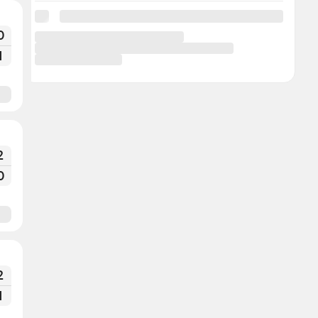
0
1
2
0
2
1