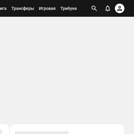
ига
Трансферы
Игровая
Трибуна