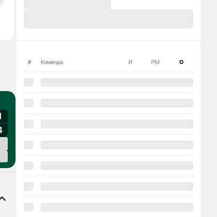
враля
8 февраля
9 февраля
10 февраля
11 февраля
12 фев
#
Команда
И
РМ
О
1
4