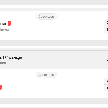
Завершен
пциг
Паули
а 1 Франция
ция
Завершен