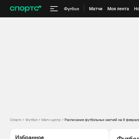
Футбол
Матчи
Моя лента
Но
Спортс
Футбол
Матч-центр
Расписание футбольных матчей на 9 феврал
Избранное
Футбо