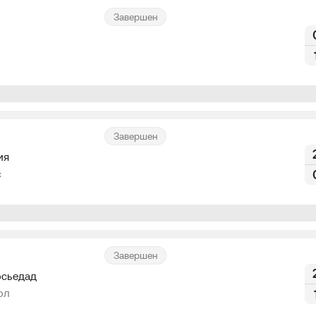
Завершен
Завершен
ия
с
Завершен
осьедад
ол