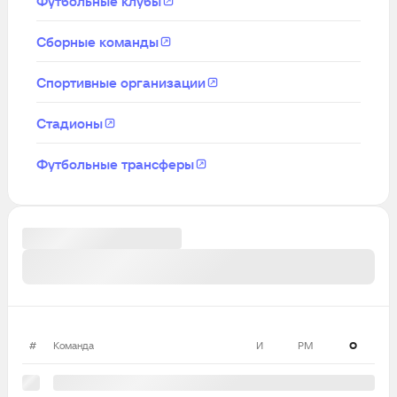
Футбольные клубы
Сборные команды
Спортивные организации
Стадионы
Футбольные трансферы
#
Команда
И
РМ
О