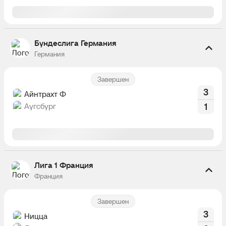
Бундеслига Германия
Германия
Завершен
3
Айнтрахт Ф
Аугсбург
1
Лига 1 Франция
Франция
Завершен
3
Ницца