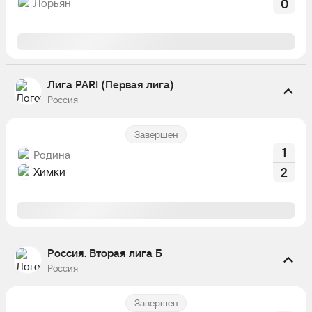
Лорьян
0
Лига PARI (Первая лига)
Россия
Завершен
1
Родина
Химки
2
Россия. Вторая лига Б
Россия
Завершен