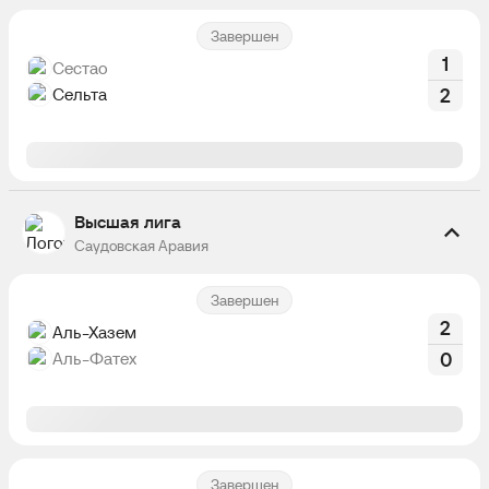
Завершен
1
Сестао
Сельта
2
Высшая лига
Саудовская Аравия
Завершен
2
Аль-Хазем
Аль-Фатех
0
Завершен