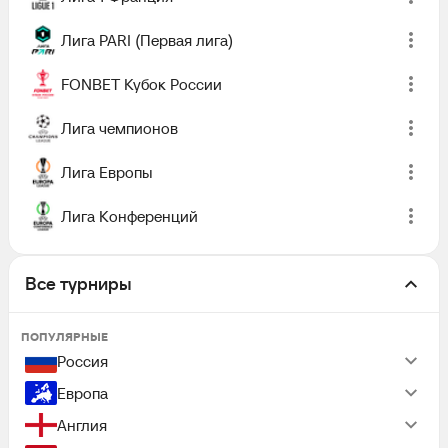
Лига PARI (Первая лига)
FONBET Кубок России
Лига чемпионов
Лига Европы
Лига Конференций
Все турниры
ПОПУЛЯРНЫЕ
Россия
Европа
Англия