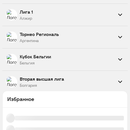
Мингячевир
0
Завершен
Лига 1
1
Партизани
Алжир
Теута
1
Завершен
Торнео Региональ
Завершен
0
Параду
Аргентина
0
Араз Саатлы
МК Алжир
1
Шамахы
1
Завершен
Кубок Бельгии
0
Камба-Куа
Бельгия
Депортиво Мандию
1
Завершен
Вторая высшая лига
0
Васланд-Беверен
Завершен
Болгария
Юнион
2
2
Миль-Мугань
Завершен
Избранное
ЦСКА Баку
1
Завершен
0
ЦСКА-1948 София II
0
Андес Тальерес
Спартак Варна
5
Академия Чакрас
0
Завершен