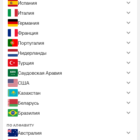
Испания
Италия
Германия
Франция
Португалия
Нидерланды
Турция
Саудовская Аравия
США
Казахстан
Беларусь
Бразилия
ПО АЛФАВИТУ
Австралия