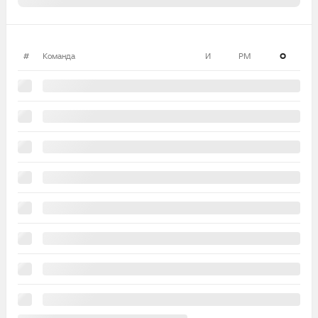
#
Команда
И
РМ
О