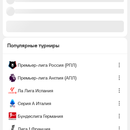
2
Андерлехт
Стандард
0
Популярные турниры
Премьер-лига Россия (РПЛ)
Премьер-лига Англия (АПЛ)
Ла Лига Испания
Серия А Италия
Бундеслига Германия
Лига 1 Франция