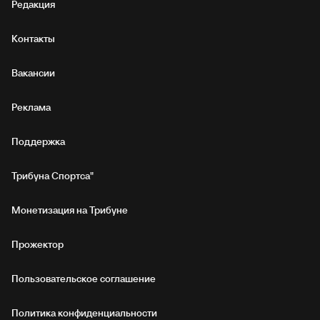
Редакция
Контакты
Вакансии
Реклама
Поддержка
Трибуна Спортса"
Монетизация на Трибуне
Прожектор
Пользовательское соглашение
Политика конфиденциальности