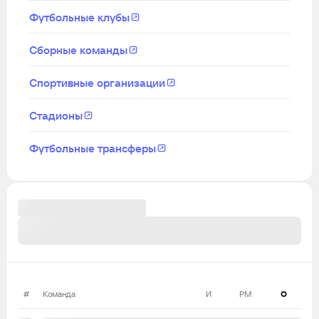
Футбольные клубы
Сборные команды
Спортивные организации
Стадионы
Футбольные трансферы
#
Команда
И
РМ
О