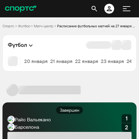
Спортс
Футбол
Матч-центр
Расписание футбольных матчей на 27 января 2021
Футбол
20 января
21 января
22 января
23 января
24 я
Завершен
1
Райо Вальекано
Барселона
2