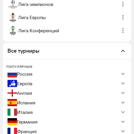
Лига чемпионов
Лига Европы
Лига Конференций
Все турниры
ПОПУЛЯРНЫЕ
Россия
Европа
Англия
Испания
Италия
Германия
Франция