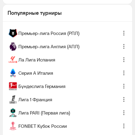
Вольфсберг
ЛАСК
3
Популярные турниры
Завершен
1
Суонси
Брентфорд
1
Премьер-лига Россия (РПЛ)
Премьер-лига Англия (АПЛ)
Ла Лига Испания
Серия А Италия
Бундеслига Германия
Лига 1 Франция
Лига PARI (Первая лига)
FONBET Кубок России