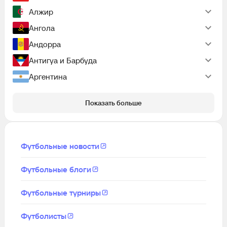
Алжир
Ангола
Андорра
Антигуа и Барбуда
Аргентина
Показать больше
Футбольные новости
Футбольные блоги
Футбольные турниры
Футболисты