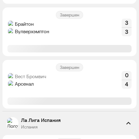
Завершен
3
Брайтон
Вулверхэмптон
3
Завершен
0
Вест Бромвич
Арсенал
4
Ла Лига Испания
Испания