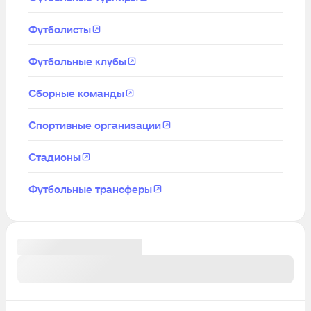
Футболисты
Футбольные клубы
Сборные команды
Спортивные организации
Стадионы
Футбольные трансферы