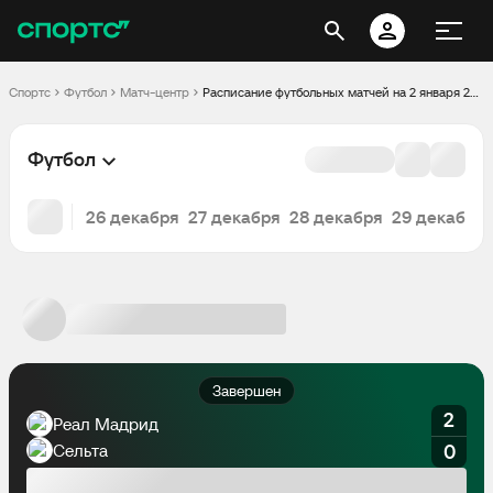
Спортс
Футбол
Матч-центр
Расписание футбольных матчей на 2 января 2021
Футбол
26 декабря
27 декабря
28 декабря
29 декабря
Завершен
2
Реал Мадрид
Сельта
0