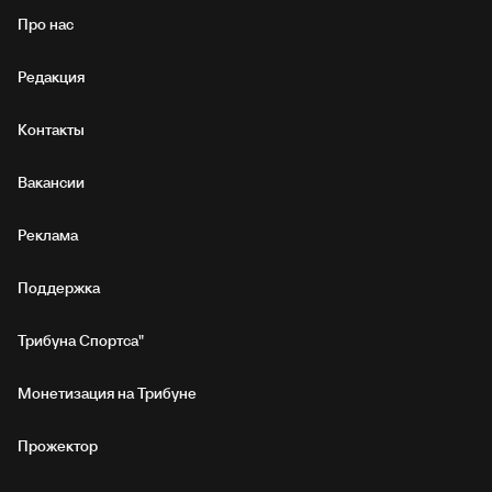
Про нас
Редакция
Контакты
Вакансии
Реклама
Поддержка
Трибуна Спортса"
Монетизация на Трибуне
Прожектор