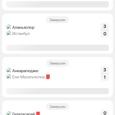
Завершен
3
Аланьяспор
Истанбул
0
Завершен
3
Анкарагюджю
Ени Малатьяспор
1
Завершен
0
Галатасарай