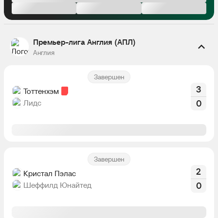
Премьер-лига Англия (АПЛ)
Англия
Завершен
3
Тоттенхэм
Лидс
0
Завершен
2
Кристал Пэлас
Шеффилд Юнайтед
0