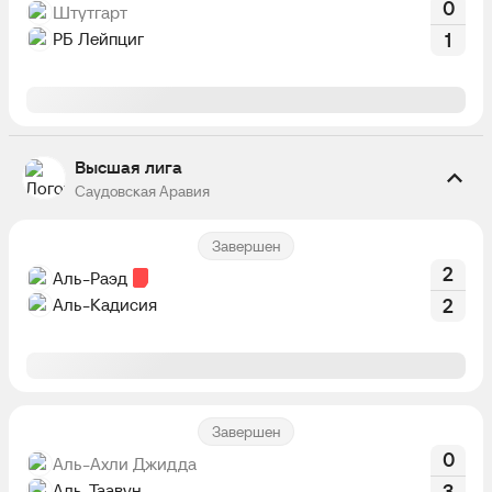
0
Штутгарт
РБ Лейпциг
1
Высшая лига
Саудовская Аравия
Завершен
2
Аль-Раэд
Аль-Кадисия
2
Завершен
0
Аль-Ахли Джидда
Аль-Таавун
3