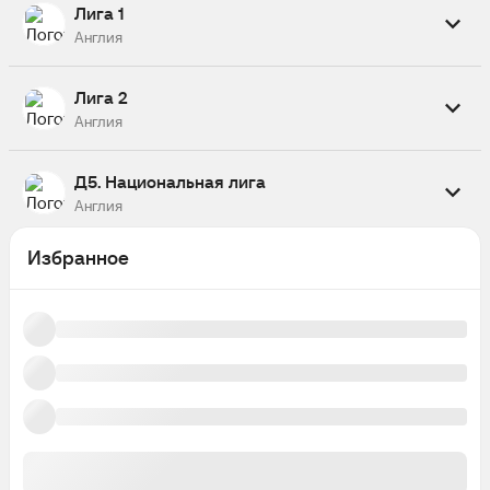
Лига 1
0
Бирмингем
Англия
Блэкберн
2
Завершен
Лига 2
Завершен
1
Уимблдон
Англия
1
Мельбурн Виктори
Линкольн Сити
2
Брисбен Роар
3
Завершен
Д5. Национальная лига
Завершен
0
Болтон
Англия
1
Хаддерсфилд
Кроули
1
Рединг
2
Завершен
Избранное
Завершен
1
Честерфилд
2
Бристоль Роверс
Солихалл Мурс
0
Блэкпул
1
Завершен
Завершен
1
Гримсби
1
Миллуолл
Кембридж
2
Ковентри
2
Не начался
Завершен
Мэкклсфилд Таун
18:00
1
Бертон