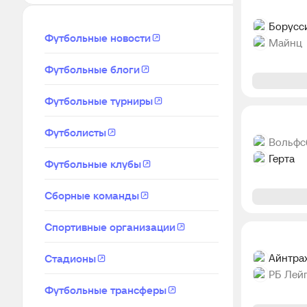
Борусс
Футбольные новости
Майнц
Футбольные блоги
Футбольные турниры
Футболисты
Вольфс
Герта
Футбольные клубы
Сборные команды
Спортивные организации
Айнтра
Стадионы
РБ Лей
Футбольные трансферы