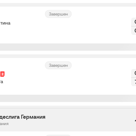
Завершен
тина
Завершен
2
та
деслига Германия
ания