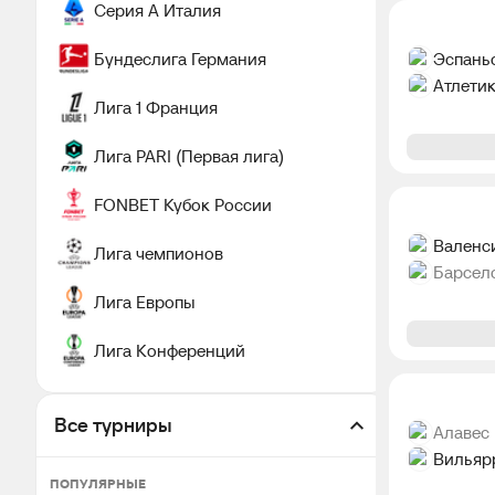
Серия А Италия
Эспань
Бундеслига Германия
Атлети
Лига 1 Франция
Лига PARI (Первая лига)
FONBET Кубок России
Валенс
Лига чемпионов
Барсел
Лига Европы
Лига Конференций
Все турниры
Алавес
Вильяр
ПОПУЛЯРНЫЕ