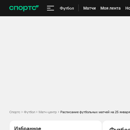
Футбол
Матчи
Моя лента
Но
Спортс
Футбол
Матч-центр
Расписание футбольных матчей на 25 январ
Избранное
Футбо