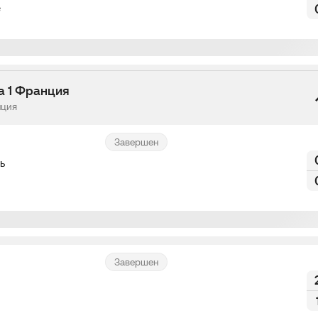
е
а 1 Франция
ция
Завершен
ь
Завершен