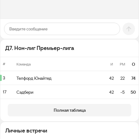
Д7. Нон-лиг Премьер-лига
#
О
Команда
И
РМ
3
Телфорд Юнайтед
42
22
74
17
Садбери
42
-5
50
Полная таблица
Личные встречи