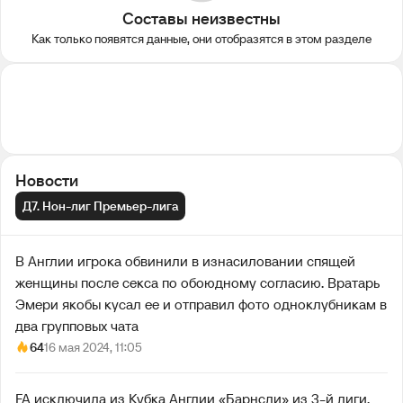
Составы неизвестны
Как только появятся данные, они отобразятся в этом разделе
Новости
Д7. Нон-лиг Премьер-лига
В Англии игрока обвинили в изнасиловании спящей
женщины после секса по обоюдному согласию. Вратарь
Эмери якобы кусал ее и отправил фото одноклубникам в
два групповых чата
64
16 мая 2024, 11:05
FA исключила из Кубка Англии «Барнсли» из 3-й лиги.