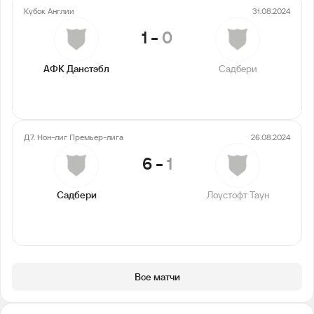
Кубок Англии
31.08.2024
1
-
0
АФК Данстэбл
Садбери
Д7. Нон-лиг Премьер-лига
26.08.2024
6
-
1
Садбери
Лоустофт Таун
Все матчи