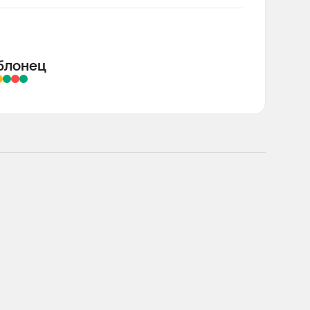
49
блонец
13
0
7
6
11
2
0