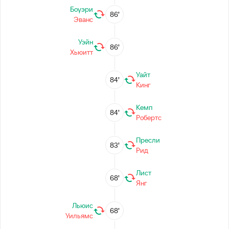
Боуэри
86’
Эванс
Уэйн
86’
Хьюитт
Уайт
84’
Кинг
Кемп
84’
Робертс
Пресли
83’
Рид
Лист
68’
Янг
Льюис
68’
Уильямс