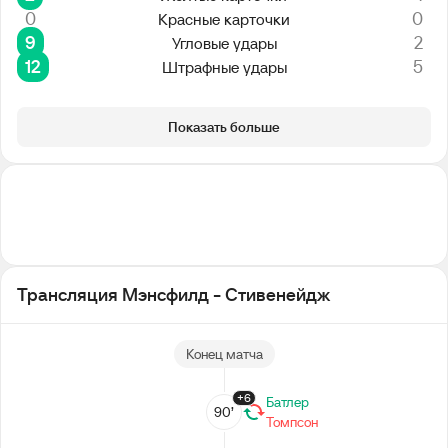
0
0
Красные карточки
9
2
Угловые удары
12
5
Штрафные удары
Показать больше
Трансляция Мэнсфилд - Стивенейдж
Конец матча
+6
Батлер
90’
Томпсон