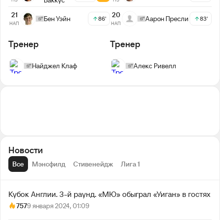
21
20
Бен Уэйн
Аарон Пресли
86'
83'
НАП
НАП
Тренер
Тренер
Найджел Клаф
Алекс Ривелл
Новости
Все
Мэнсфилд
Стивенейдж
Лига 1
Кубок Англии. 3-й раунд. «МЮ» обыграл «Уиган» в гостях
757
9 января 2024, 01:09