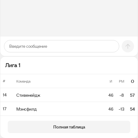
Лига 1
#
О
Команда
И
РМ
14
Стивенейдж
46
-8
57
17
Мэнсфилд
46
-13
54
Полная таблица