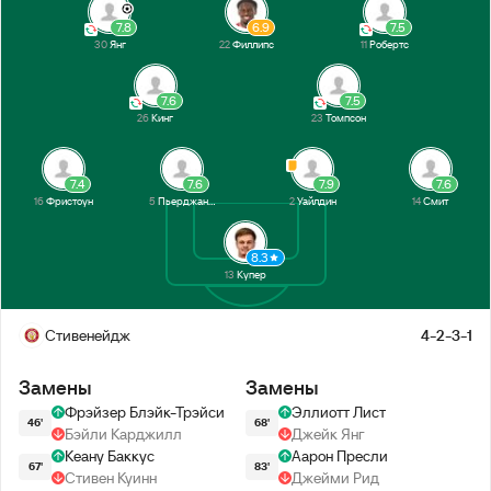
7.8
6.9
7.5
30
Янг
22
Филлипс
11
Робертс
7.6
7.5
26
Кинг
23
Томпсон
7.4
7.6
7.9
7.6
16
Фристоун
5
Пьерджанни
2
Уайлдин
14
Смит
8.3
13
Купер
Стивенейдж
4-2-3-1
Замены
Замены
Фрэйзер Блэйк-Трэйси
Эллиотт Лист
46'
68'
Бэйли Карджилл
Джейк Янг
Кеану Баккус
Аарон Пресли
67'
83'
Стивен Куинн
Джейми Рид