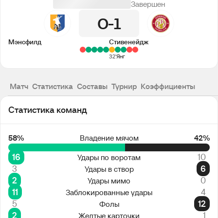
Завершен
0
1
Мэнсфилд
Стивенейдж
32'
Янг
Матч
Статистика
Составы
Турнир
Коэффициенты
Статистика команд
58%
Владение мячом
42%
16
10
Удары по воротам
3
6
Удары в створ
2
0
Удары мимо
11
4
Заблокированные удары
5
12
Фолы
2
1
Желтые карточки