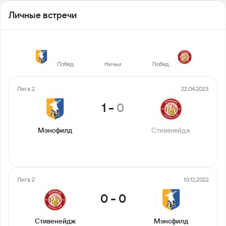
Личные встречи
11
4
6
Побед
Ничьи
Побед
Лига 2
22.04.2023
1
-
0
Мэнсфилд
Стивенейдж
Лига 2
10.12.2022
0
-
0
Стивенейдж
Мэнсфилд