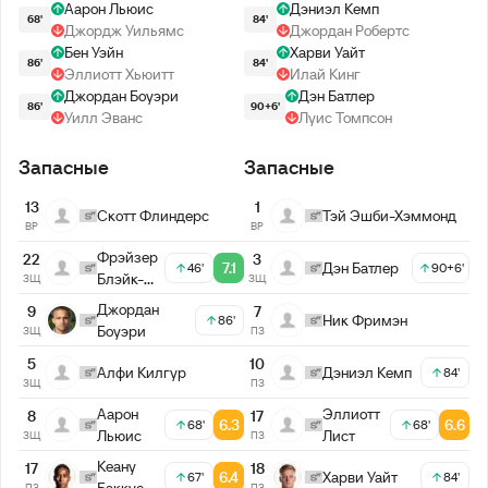
Аарон Льюис
Дэниэл Кемп
68'
84'
Джордж Уильямс
Джордан Робертс
Бен Уэйн
Харви Уайт
86'
84'
Эллиотт Хьюитт
Илай Кинг
Джордан Боуэри
Дэн Батлер
86'
90+6'
Уилл Эванс
Луис Томпсон
Запасные
Запасные
13
1
Скотт Флиндерс
Тэй Эшби-Хэммонд
ВР
ВР
Фрэйзер
22
3
7.1
Дэн Батлер
46'
90+6'
Блэйк-
ЗЩ
ЗЩ
Трэйси
Джордан
9
7
Ник Фримэн
86'
Боуэри
ЗЩ
ПЗ
5
10
Алфи Килгур
Дэниэл Кемп
84'
ЗЩ
ПЗ
Аарон
Эллиотт
8
17
6.3
6.6
68'
68'
Льюис
Лист
ЗЩ
ПЗ
Кеану
17
18
6.4
Харви Уайт
67'
84'
Баккус
ПЗ
ПЗ