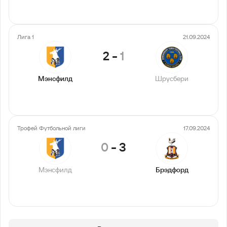
Лига 1
21.09.2024
2
-
1
Мэнсфилд
Шрусбери
Трофей Футбольной лиги
17.09.2024
0
-
3
Мэнсфилд
Брэдфорд