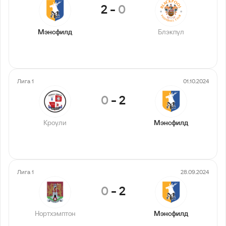
2
-
0
Мэнсфилд
Блэкпул
Лига 1
01.10.2024
0
-
2
Кроули
Мэнсфилд
Лига 1
28.09.2024
0
-
2
Нортхэмптон
Мэнсфилд