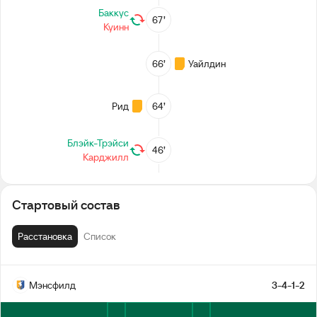
Баккус
67’
Куинн
66’
Уайлдин
Рид
64’
Блэйк-Трэйси
46’
Карджилл
2-й тайм
Стартовый состав
Перерыв
Расстановка
Список
32’
Янг
Мэнсфилд
3-4-1-2
Карджилл
24’