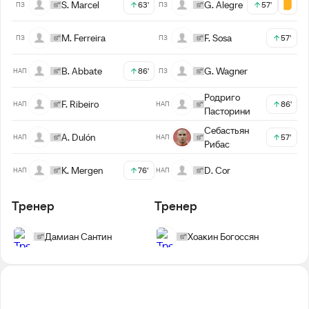
S. Marcel
G. Alegre
63'
57'
ПЗ
ПЗ
M. Ferreira
F. Sosa
57'
ПЗ
ПЗ
B. Abbate
G. Wagner
86'
НАП
ПЗ
Родриго
F. Ribeiro
86'
НАП
НАП
Пасторини
Себастьян
A. Dulón
57'
НАП
НАП
Рибас
K. Mergen
D. Cor
76'
НАП
НАП
Тренер
Тренер
Дамиан Сантин
Хоакин Богоссян