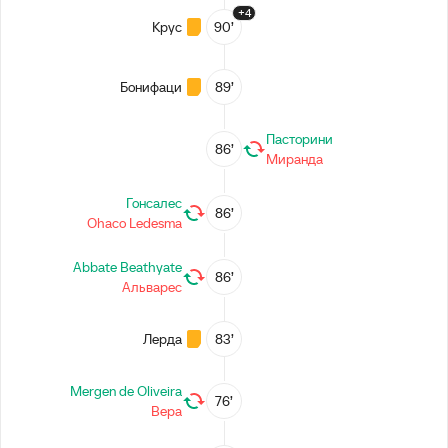
+4
Крус
90’
Бонифаци
89’
Пасторини
86’
Миранда
Гонсалес
86’
Ohaco Ledesma
Abbate Beathyate
86’
Альварес
Лерда
83’
Mergen de Oliveira
76’
Вера