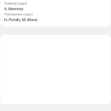
Главный судья:
A. Martínez
Помощники судьи:
H. Portillo
, 
M. Muníz