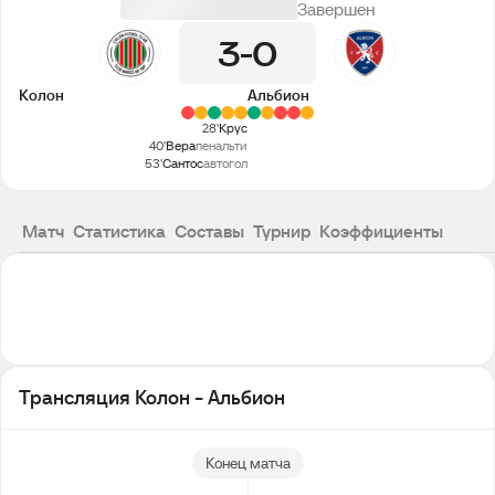
Завершен
3
0
Колон
Альбион
28'
Крус
40'
Вера
пенальти
53'
Сантос
автогол
Матч
Статистика
Составы
Турнир
Коэффициенты
Трансляция Колон - Альбион
Конец матча