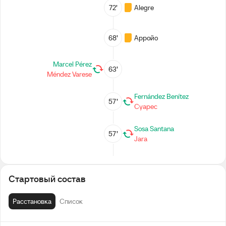
72’
Alegre
68’
Арройо
Marcel Pérez
63’
Méndez Varese
Fernández Benítez
57’
Суарес
Sosa Santana
57’
Jara
Alegre
57’
Сантос
Стартовый состав
Рибас
57’
Расстановка
Список
Perdomo Páez