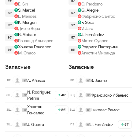
46'
57'
E. Siri
O. Perdomo
S. Marcel
G. Alegre
63'
57'
L. Méndez
Фабрисио Сантос
K. Mergen
F. Sosa
76'
57'
Диего Вера
V. Jara
B. Abbate
J. Fernández
86'
57'
Рональд Альварес
Матео Суарес
Хонатан Гонсалес
Родриго Пасторини
86'
86'
M. Ohaco
Агустин Миранда
Запасные
Запасные
A. Añasco
S. Jaume
ВР
ВР
N. Rodríguez
Франсиско Ибаньес
46'
ЗЩ
ЗЩ
Petrini
Хонатан
Николас Рамос
86'
ЗЩ
ЗЩ
Гонсалес
J. Guerra
J. Fernández
57'
ЗЩ
ПЗ