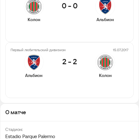
0
-
0
Колон
Альбион
Первый любительский дивизион
15.07.2017
2
-
2
Альбион
Колон
О матче
Стадион:
Estadio Parque Palermo