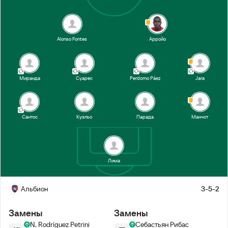
18’
Манчот
Alonso Fontes
Арройо
1-й тайм
Миранда
Суарес
Perdomo Páez
Jara
Сантос
Куэльо
Парада
Манчот
Лима
Альбион
3-5-2
Замены
Замены
N. Rodríguez Petrini
Себастьян Рибас