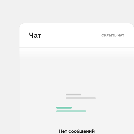
Чат
СКРЫТЬ ЧАТ
Нет сообщений