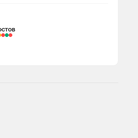
Ро
(Р
-
остов
та
и
се
Осн
#
1
2
3