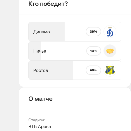
Кто победит?
Динамо
39%
Ничья
13%
Ростов
48%
О матче
Стадион:
ВТБ Арена