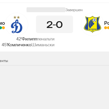
Завершен
2
0
мо
Р
42'
Филипп
пенальти
45'
Комличенко
Шиманьски
енты