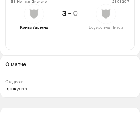
Д8. Нон-лиг Дивизион 1
28.08.2017
3
-
0
Кэнви Айленд
Боуэрс энд Питси
О матче
Стадион:
Брокуэлл