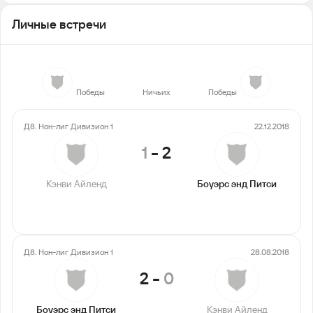
Личные встречи
2
0
3
Победы
Ничьих
Победы
Д8. Нон-лиг Дивизион 1
22.12.2018
1
-
2
Кэнви Айленд
Боуэрс энд Питси
Д8. Нон-лиг Дивизион 1
28.08.2018
2
-
0
Боуэрс энд Питси
Кэнви Айленд