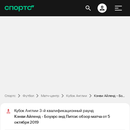
Спортс
Футбол
Матч-центр
Кубок Англии
Кэнви Айленд - Боуэрс энд Питси: обзор матча от 5 октября 2019
Кубок Англии
3-й квалификационный раунд
Кэнви Айленд - Боуэрс энд Питси: обзор матча от 5
октября 2019