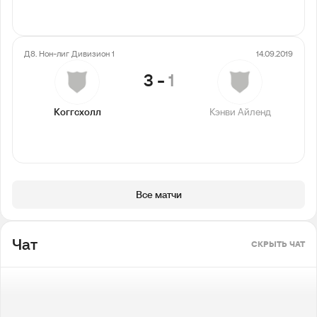
Д8. Нон-лиг Дивизион 1
14.09.2019
3
-
1
Коггсхолл
Кэнви Айленд
Все матчи
Чат
СКРЫТЬ ЧАТ