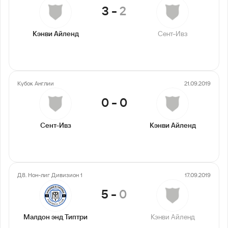
3
-
2
Кэнви Айленд
Сент-Ивз
Кубок Англии
21.09.2019
0
-
0
Сент-Ивз
Кэнви Айленд
Д8. Нон-лиг Дивизион 1
17.09.2019
5
-
0
Малдон энд Типтри
Кэнви Айленд