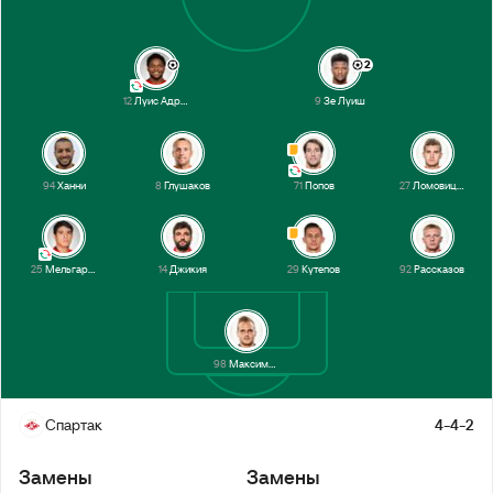
2
12
Луис Адриано
9
Зе Луиш
94
Ханни
8
Глушаков
71
Попов
27
Ломовицкий
25
Мельгарехо
14
Джикия
29
Кутепов
92
Рассказов
98
Максименко
Спартак
4-4-2
Замены
Замены