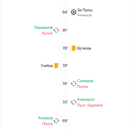
Зе Луиш
84’
Ананидзе
Хамдамов
81’
Кулик
78’
Кутепов
Глебов
78’
Самедов
76’
Попов
Ананидзе
70’
Луис Адриано
Ахъядов
69’
Понсе