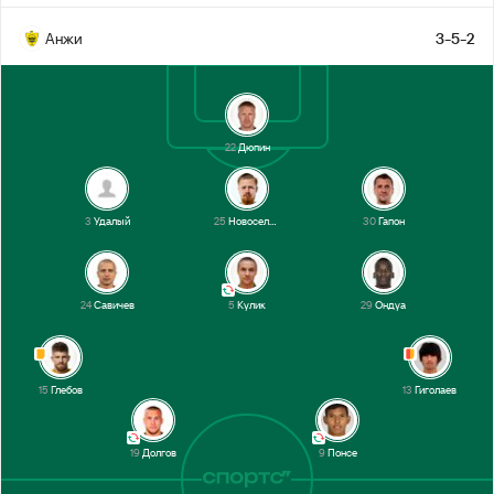
Анжи
3-5-2
Гиголаев
14’
1-й тайм
22
Дюпин
3
Удалый
25
Новосельцев
30
Гапон
24
Савичев
5
Кулик
29
Ондуа
15
Глебов
13
Гиголаев
19
Долгов
9
Понсе