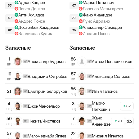
Адлан Кацаев
Марко Петкович
55'
67'
Павел Долгов
Лоренсо Мельгарехо
Апти Ахъядов
Жано Ананидзе
69'
70'
Андрес Понсе
Луис Адриано
Достонбек Хамдамов
Александр Самедов
81'
76'
Владислав Кулик
Ивелин Попов
Запасные
Запасные
1
86
Александр Будаков
Артем Поплевченков
ВР
ВР
16
57
Владимир Сугробов
Александр Селихов
ВР
ВР
56
21
Дмитрий Белоруков
Илья Гапонов
ЗЩ
Марко
4
3
Джон Чансельор
67'
Петкович
ЗЩ
ЗЩ
Жано
50
7
Никита Чистяков
70'
Ананидзе
ЗЩ
ПЗ
57
22
Магомеднаби Ягяев
Михаил Игнатов
ЗЩ
ПЗ