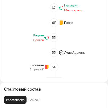
Петкович
67’
Мельгарехо
61’
Попов
Кацаев
55’
Долгов
55’
Луис Адриано
Гиголаев
54’
Вторая ЖК
2-й тайм
Стартовый состав
Перерыв
Расстановка
Список
+1
45’
Зе Луиш