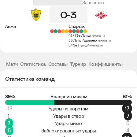
Завершен
0
3
Анжи
Спартак
45+1'
Зе Луиш
пенальти
55'
Луис Адриано
пенальти
84'
Зе Луиш
Ананидзе
Матч
Статистика
Составы
Турнир
Коэффициенты
Статистика команд
39%
Владение мячом
61%
13
17
Удары по воротам
1
7
Удары в створ
7
6
Удары мимо
5
4
Заблокированные удары