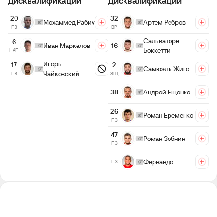
дисквалификации
дисквалификации
20
32
Мохаммед Рабиу
Артем Ребров
ПЗ
ВР
Сальваторе
6
Иван Маркелов
16
Боккетти
НАП
Игорь
2
17
Самюэль Жиго
Чайковский
ЗЩ
ПЗ
38
Андрей Ещенко
26
Роман Еременко
ПЗ
47
Роман Зобнин
ПЗ
Фернандо
ПЗ