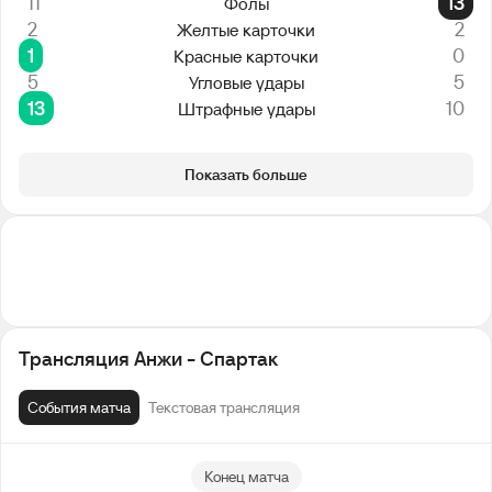
11
13
Фолы
2
2
Желтые карточки
1
0
Красные карточки
5
5
Угловые удары
13
10
Штрафные удары
Показать больше
Трансляция Анжи - Спартак
События матча
Текстовая трансляция
Конец матча