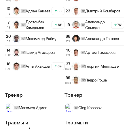
10
Адлан Кацаев
23
Дмитрий Комбаров
55'
ПЗ
Достонбек
Александр
7
19
81'
76'
Хамдамов
Самедов
ПЗ
20
88
Мохаммед Рабиу
Александр Ташаев
ПЗ
ПЗ
14
40
Гамид Агаларов
Артем Тимофеев
НАП
ПЗ
37
18
Георгий Мелкадзе
Апти Ахъядов
69'
НАП
НАП
99
Педро Роша
НАП
Тренер
Тренер
Магомед Адиев
Oleg Kononov
Травмы и
Травмы и