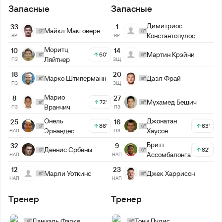
Запасные
Запасные
Димитриос
33
1
Майкл Макговерн
Константопулос
ВР
ВР
Моритц
10
14
Мартин Крэйни
60'
Ляйтнер
ПЗ
ЗЩ
18
20
Марко Штиперманн
Даэл Фрай
ПЗ
ЗЩ
Марио
8
27
Мухамед Бешич
72'
Вранчич
ПЗ
ПЗ
Онель
Джонатан
25
16
86'
63'
Эрнандес
Хаусон
НАП
ПЗ
Бритт
32
9
Деннис Србены
82'
Ассомбалонга
НАП
НАП
12
23
Марли Уоткинс
Джек Харрисон
НАП
НАП
Тренер
Тренер
Даниэль Фарке
Тони Пулис