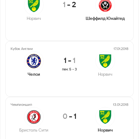
1
-
2
Норвич
Шеффилд Юнайтед
Кубок Англии
17.01.2018
1
-
1
пен: 5 - 3
Челси
Норвич
Чемпионшип
13.01.2018
0
-
1
Бристоль Сити
Норвич