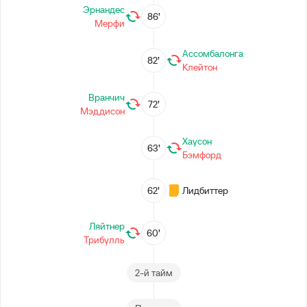
Эрнандес
86’
Мерфи
Ассомбалонга
82’
Клейтон
Вранчич
72’
Мэддисон
Хаусон
63’
Бэмфорд
62’
Лидбиттер
Ляйтнер
60’
Трибулль
2-й тайм