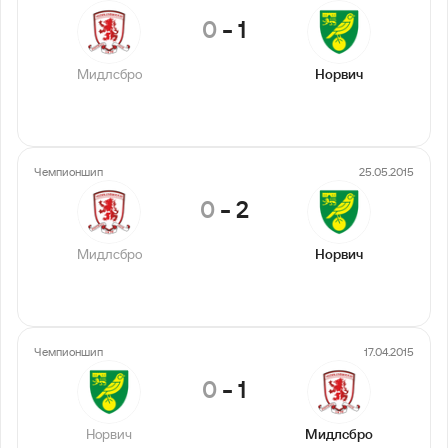
0
-
1
Мидлсбро
Норвич
Чемпионшип
25.05.2015
0
-
2
Мидлсбро
Норвич
Чемпионшип
17.04.2015
0
-
1
Норвич
Мидлсбро