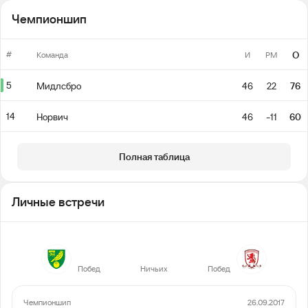
Чемпионшип
#
О
Команда
И
РМ
5
Мидлсбро
46
22
76
14
Норвич
46
-11
60
Полная таблица
Личные встречи
8
8
10
Побед
Ничьих
Побед
Чемпионшип
26.09.2017