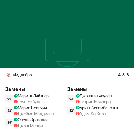
Мидлсбро
4-3-3
Замены
Замены
Моритц Ляйтнер
Джонатан Хаусон
60'
63'
Том Трибулль
Патрик Бэмфорд
Марио Вранчич
Бритт Ассомбалонга
72'
82'
Джеймс Мэддисон
Адам Клейтон
Онель Эрнандес
86'
Джош Мерфи