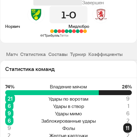
Завершен
1
0
Норвич
Мидлсбро
44'
Трибулль
Тетти
Матч
Статистика
Составы
Турнир
Коэффициенты
Статистика команд
74%
Владение мячом
26%
21
9
Удары по воротам
6
1
Удары в створ
9
6
Удары мимо
6
2
Заблокированные удары
9
11
Фолы
2
2
Желтые карточки