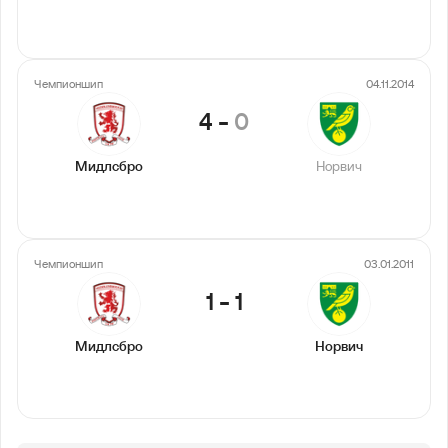
Чемпионшип
04.11.2014
4
-
0
Мидлсбро
Норвич
Чемпионшип
03.01.2011
1
-
1
Мидлсбро
Норвич