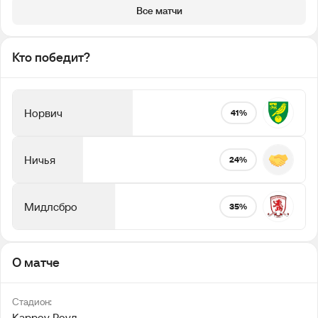
Все матчи
Кто победит?
Норвич
41%
Ничья
24%
Мидлсбро
35%
О матче
Стадион:
Карроу Роуд