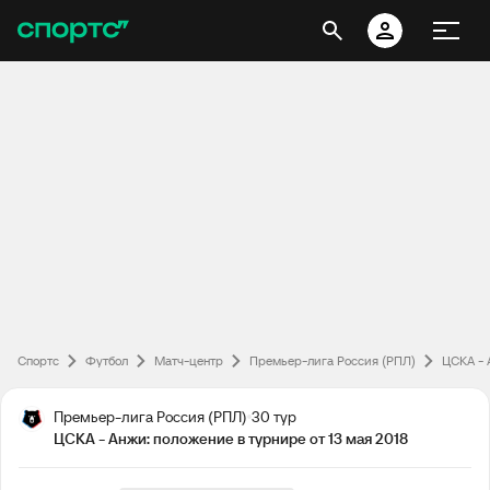
Спортс
Футбол
Матч-центр
Премьер-лига Россия (РПЛ)
ЦСКА - 
Премьер-лига Россия (РПЛ)
30 тур
ЦСКА - Анжи: положение в турнире от 13 мая 2018