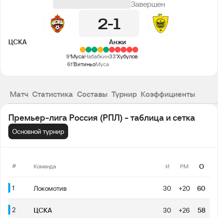
Завершен
2
1
ЦСКА
Анжи
9'
Муса
Набабкин
33'
Хубулов
61'
Витиньо
Муса
Матч
Статистика
Составы
Турнир
Коэффициенты
Премьер-лига Россия (РПЛ) - таблица и сетка
Основной турнир
#
О
Команда
И
РМ
1
Локомотив
30
+20
60
2
ЦСКА
30
+26
58