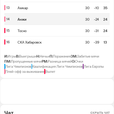
13
Амкар
30
-10
35
14
Анжи
30
-24
24
15
Тосно
30
-31
24
16
СКА Хабаровск
30
-39
13
И:
Игры
В:
Выигрыши
Н:
Ничьи
П:
Поражения
ЗМ:
Забитые мячи
ПМ:
Пропущенные мячи
РМ:
Разница мячей
О:
Очки
Лига Чемпионов
Квалификация Лиги Чемпионов
Лига Европы
Плей-офф за выживание
Вылет
Чат
СКРЫТЬ ЧАТ