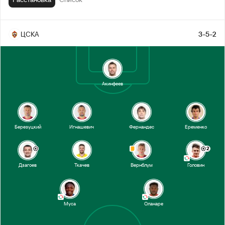
Головин
35’
ЦСКА
3-5-2
Вернблум
32’
1-й тайм
Акинфеев
Березуцкий
Игнашевич
Фернандес
Еременко
2
Дзагоев
Ткачев
Вернблум
Головин
Муса
Оланаре