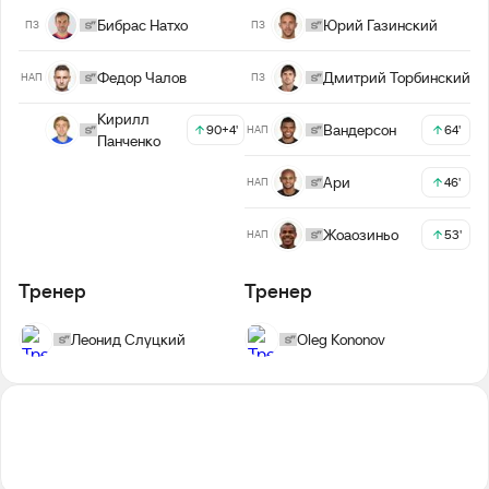
Бибрас Натхо
Юрий Газинский
ПЗ
ПЗ
Федор Чалов
Дмитрий Торбинский
НАП
ПЗ
Кирилл
Вандерсон
64'
90+4'
НАП
Панченко
Ари
46'
НАП
Жоаозиньо
53'
НАП
Тренер
Тренер
Леонид Слуцкий
Oleg Kononov