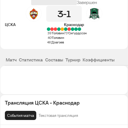
Завершен
3
1
ЦСКА
Краснодар
35'
Головин
73'
Сигурдссон
40'
Головин
46'
Дзагоев
Матч
Статистика
Составы
Турнир
Коэффициенты
Трансляция ЦСКА - Краснодар
События матча
Текстовая трансляция