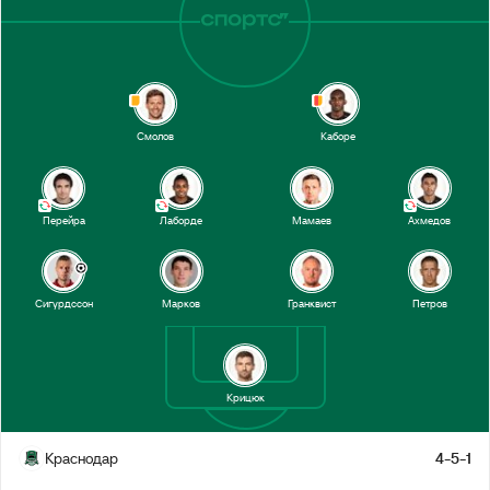
Смолов
Каборе
Перейра
Лаборде
Мамаев
Ахмедов
Сигурдссон
Марков
Гранквист
Петров
Крицюк
Краснодар
4-5-1