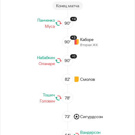
Конец матча
+4
Панченко
90’
Муса
+3
Каборе
90’
Вторая ЖК
+1
Набабкин
90’
Оланаре
82’
Смолов
Тошич
78’
Головин
73’
Сигурдссон
Вандерсон