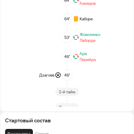
64’
Ахмедов
64’
Каборе
Жоаозиньо
53’
Лаборде
Ари
46’
Перейра
Дзагоев
46’
2-й тайм
Перерыв
Стартовый состав
Головин
40’
Расстановка
Список