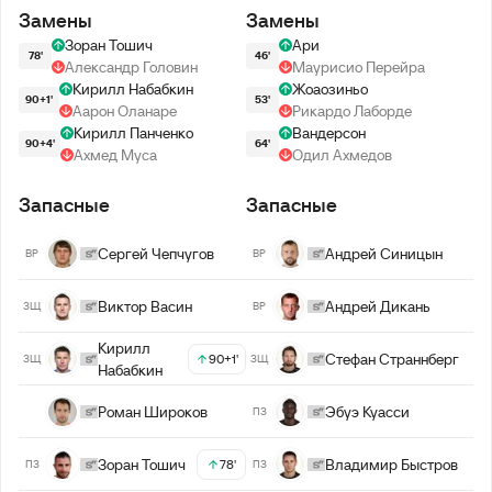
Замены
Замены
Зоран Тошич
Ари
78'
46'
Александр Головин
Маурисио Перейра
Кирилл Набабкин
Жоаозиньо
90+1'
53'
Аарон Оланаре
Рикардо Лаборде
Кирилл Панченко
Вандерсон
90+4'
64'
Ахмед Муса
Одил Ахмедов
Запасные
Запасные
Сергей Чепчугов
Андрей Синицын
ВР
ВР
Виктор Васин
Андрей Дикань
ЗЩ
ВР
Кирилл
Стефан Страннберг
90+1'
ЗЩ
ЗЩ
Набабкин
Роман Широков
Эбуэ Куасси
ПЗ
Зоран Тошич
Владимир Быстров
78'
ПЗ
ПЗ