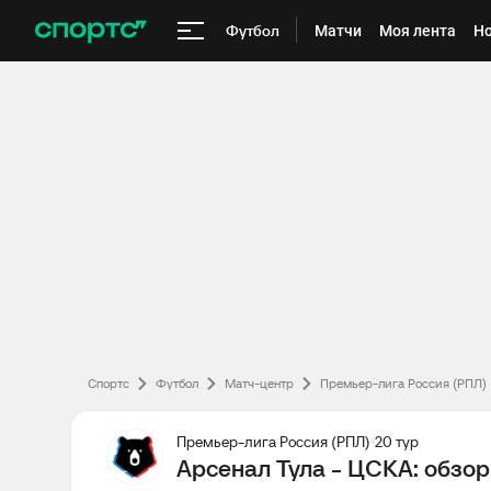
Футбол
Матчи
Моя лента
Но
Спортс
Футбол
Матч-центр
Премьер-лига Россия (РПЛ)
Премьер-лига Россия (РПЛ)
20 тур
Арсенал Тула - ЦСКА: обзор