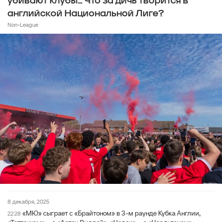
убивают клубы... Что за дичь творится в
английской Национальной Лиге?
Non-League
8 декабря, 2025
«МЮ» сыграет с «Брайтоном» в 3-м раунде Кубка Англии,
22:28