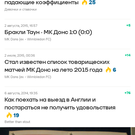
25
падающие коэффициенты
Девoчки и ставочки
+5
2 августа, 2015, 16:57
Бракли Таун - МК Донс 1:0 (0:0)
MK Dons (ex - Wimbledon FC)
+14
2 июля, 2015, 00:36
Стал известен список товарищеских
6
матчей МК Донс на лето 2015 года
MK Dons (ex - Wimbledon FC)
+76
6 августа, 2014, 19:35
Как поехать на выезд в Англии и
постараться не получить удовольствия
19
Better than stout