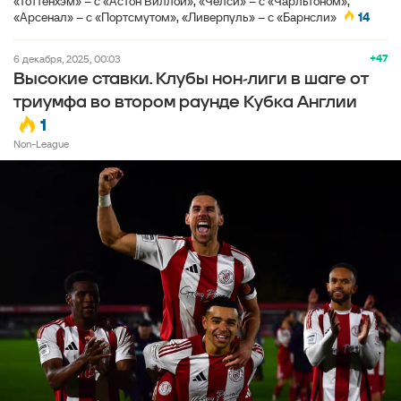
«Тоттенхэм» – с «Астон Виллой», «Челси» – с «Чарльтоном»,
«Арсенал» – с «Портсмутом», «Ливерпуль» – с «Барнсли»
14
+47
6 декабря, 2025, 00:03
Высокие ставки. Клубы нон-лиги в шаге от
триумфа во втором раунде Кубка Англии
1
Non-League