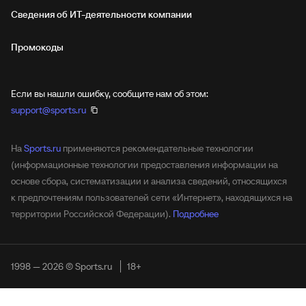
Сведения об ИТ‑деятельности компании
Промокоды
Если вы нашли ошибку, сообщите нам об этом:
support@sports.ru
На
Sports.ru
применяются рекомендательные технологии
(информационные технологии предоставления информации на
основе сбора, систематизации и анализа сведений, относящихся
к предпочтениям пользователей сети «Интернет», находящихся на
территории Российской Федерации).
Подробнее
1998 — 2026 © Sports.ru
18+