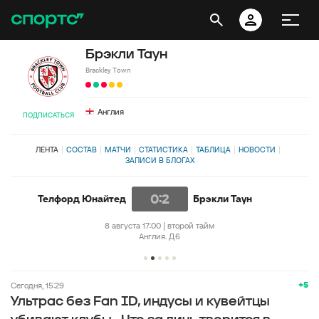
Брэкли Таун
Brackley Town
Англия
ПОДПИСАТЬСЯ
ЛЕНТА
СОСТАВ
МАТЧИ
СТАТИСТИКА
ТАБЛИЦА
НОВОСТИ
ЗАПИСИ В БЛОГАХ
0:2
Телфорд Юнайтед
Брэкли Таун
8 августа 17:00 | второй тайм
Англия. Д6
+5
Сегодня, 15:29
Ультрас без Fan ID, индусы и кувейтцы