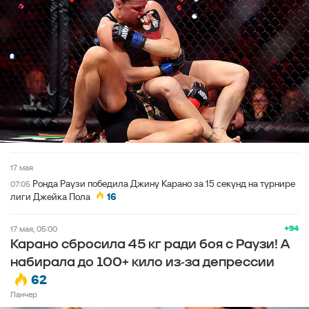
17 мая
Ронда Раузи победила Джину Карано за 15 секунд на турнире
07:05
лиги Джейка Пола
16
+94
17 мая, 05:00
Карано сбросила 45 кг ради боя с Раузи! А
набирала до 100+ кило из-за депрессии
62
Панчер