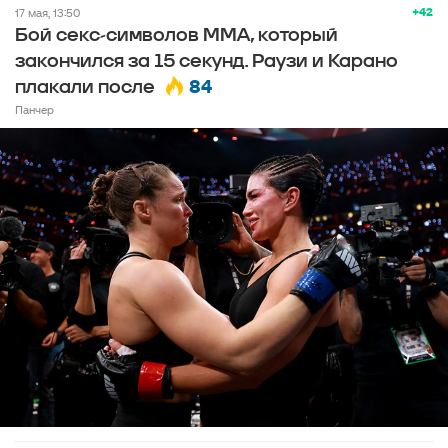
+42
17 мая, 13:50
Бой секс-символов MMA, который
закончился за 15 секунд. Раузи и Карано
84
плакали после
Панчер