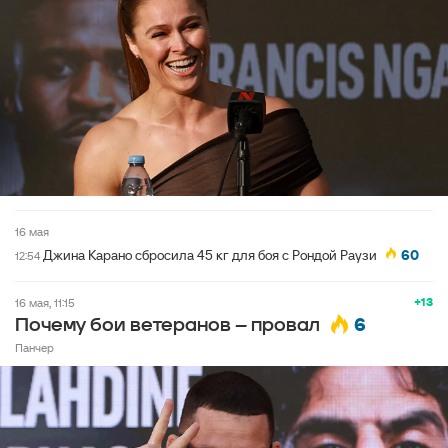
16 мая
Джина Карано сбросила 45 кг для боя с Рондой Раузи
60
12:54
+13
16 мая, 11:15
6
Почему бои ветеранов – провал
Панчер