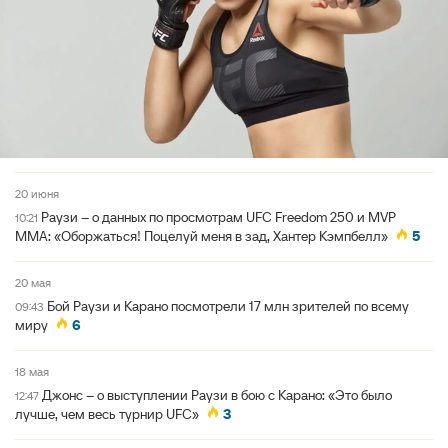
20 июня
Раузи – о данных по просмотрам UFC Freedom 250 и MVP
10:21
MMA: «Оборжаться! Поцелуй меня в зад, Хантер Кэмпбелл»
5
20 мая
Бой Раузи и Карано посмотрели 17 млн зрителей по всему
09:43
миру
6
18 мая
Джонс – о выступлении Раузи в бою с Карано: «Это было
12:47
лучше, чем весь турнир UFC»
3