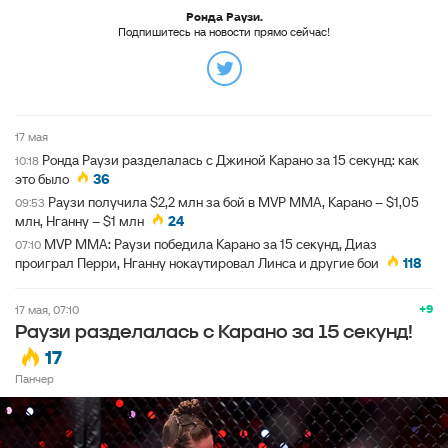
Ронда Раузи.
Подпишитесь на новости прямо сейчас!
17 мая
Ронда Раузи разделалась с Джиной Карано за 15 секунд: как
10:18
это было
36
Раузи получила $2,2 млн за бой в MVP MMA, Карано – $1,05
09:53
млн, Нганну – $1 млн
24
MVP MMA: Раузи победила Карано за 15 секунд, Диаз
07:10
проиграл Перри, Нганну нокаутировал Линса и другие бои
118
+9
17 мая, 07:10
Раузи разделалась с Карано за 15 секунд!
17
Панчер