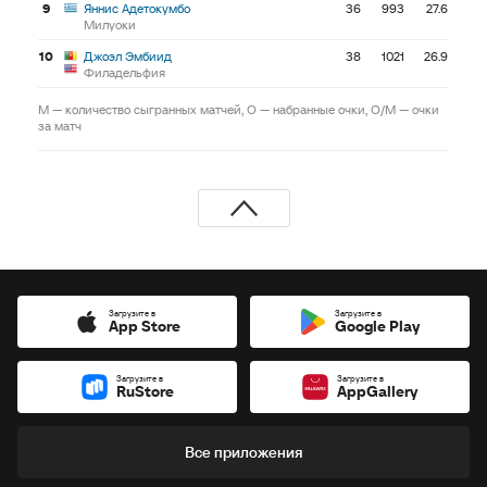
9
Яннис Адетокумбо
36
993
27.6
Милуоки
10
Джоэл Эмбиид
38
1021
26.9
Филадельфия
М — количество сыгранных матчей, О — набранные очки, О/М — очки
за матч
Загрузите в
Загрузите в
App Store
Google Play
Загрузите в
Загрузите в
RuStore
AppGallery
Все приложения