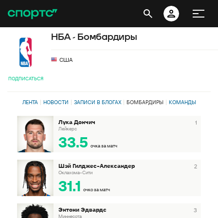
НБА - Бомбардиры
США
ПОДПИСАТЬСЯ
ЛЕНТА
НОВОСТИ
ЗАПИСИ В БЛОГАХ
БОМБАРДИРЫ
КОМАНДЫ
Лука Дончич
1
Лейкерс
33.5
очка за матч
Шэй Гилджес-Александер
2
Оклахома-Сити
31.1
очко за матч
Энтони Эдвардс
3
Миннесота