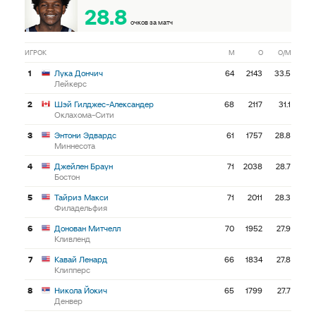
28.8
очков за матч
ИГРОК
М
О
О/М
1
Лука Дончич
64
2143
33.5
Лейкерс
2
Шэй Гилджес-Александер
68
2117
31.1
Оклахома-Сити
3
Энтони Эдвардс
61
1757
28.8
Миннесота
4
Джейлен Браун
71
2038
28.7
Бостон
5
Тайриз Макси
71
2011
28.3
Филадельфия
6
Донован Митчелл
70
1952
27.9
Кливленд
7
Кавай Ленард
66
1834
27.8
Клипперс
8
Никола Йокич
65
1799
27.7
Денвер