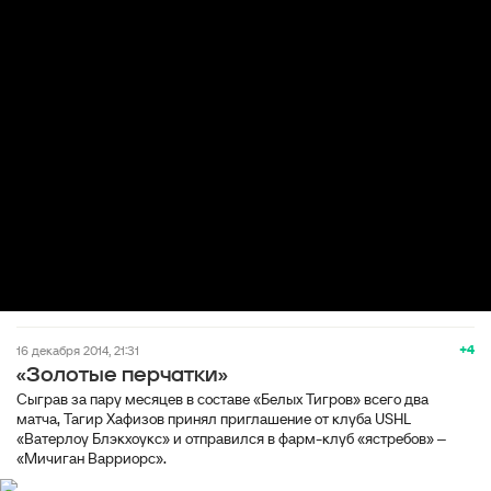
+4
16 декабря 2014, 21:31
«Золотые перчатки»
Сыграв за пару месяцев в составе «Белых Тигров» всего два
матча, Тагир Хафизов принял приглашение от клуба USHL
«Ватерлоу Блэкхоукс» и отправился в фарм-клуб «ястребов» ‒
«Мичиган Варриорс».