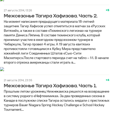
+5
27 августа 2014, 13:26
Межсезонье Тагира Хафизова. Часть 2.
На момент написания предыдущего материала 18-летний
защитник Тагир Хафизов успел отметиться в матчах за «Русских
Витязей», а также в составе «Тюменского легиона» на турнире
памяти Дениса Ляпина. В составе тюменского клуба, который
принимал участие в ежегодном предсезонном турнире в
Чебаркуле, Тагир провел 4 игры. А 19 августа «витязи»
противостояли готовящимся к Кубку Мира представителю
хоккейной лиги Соединенных Штатов «Сью-Сити
Маскетирс».После стартового периода счет на табло – 1:1. В начале
второго отрезка американцы стали играть в...
+4
21 августа 2014, 23:35
Межсезонье Тагира Хафизова. Часть 1.
Прошлым летом уроженец Нижнекамска решился на возвращение
в систему родного «Нефтехимика». За два проведенных сезона в
Канаде в послужном списке Тагира остались медали с престижных
турниров Bauer Niagara Spring Hockey Challenge и School Hockey
Tournament...