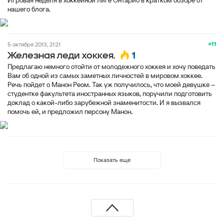
Игровая неделя в хоккейной лиге Онтарио в кратком обзоре от
нашего блога.
+11
5 октября 2013, 21:21
1
Железная леди хоккея.
Предлагаю немного отойти от молодежного хоккея и хочу поведать
Вам об одной из самых заметных личностей в мировом хоккее.
Речь пойдет о Манон Реом. Так уж получилось, что моей девушке –
студентке факультета иностранных языков, поручили подготовить
доклад о какой-либо зарубежной знаменитости. И я вызвался
помочь ей, и предложил персону Манон.
Показать еще