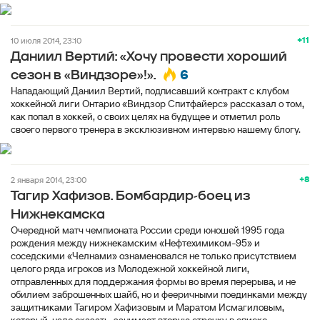
+11
10 июля 2014, 23:10
Даниил Вертий: «Хочу провести хороший
6
сезон в «Виндзоре»!».
Нападающий Даниил Вертий, подписавший контракт с клубом
хоккейной лиги Онтарио «Виндзор Спитфайерс» рассказал о том,
как попал в хоккей, о своих целях на будущее и отметил роль
своего первого тренера в эксклюзивном интервью нашему блогу.
+8
2 января 2014, 23:00
Тагир Хафизов. Бомбардир-боец из
Нижнекамска
Очередной матч чемпионата России среди юношей 1995 года
рождения между нижнекамским «Нефтехимиком-95» и
соседскими «Челнами» ознаменовался не только присутствием
целого ряда игроков из Молодежной хоккейной лиги,
отправленных для поддержания формы во время перерыва, и не
обилием заброшенных шайб, но и фееричными поединками между
защитниками Тагиром Хафизовым и Маратом Исмагиловым,