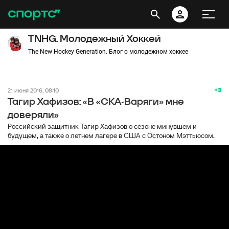
TNHG. Молодежный Хоккей
The New Hockey Generation. Блог о молодежном хоккее
+3
21 июня 2016, 08:10
Тагир Хафизов: «В «СКА-Варяги» мне
доверяли»
Российский защитник Тагир Хафизов о сезоне минувшем и
будущем, а также о летнем лагере в США с Остоном Мэттьюсом.