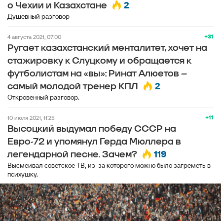
2
о Чехии и Казахстане
Душевный разговор
+31
4 августа 2021, 07:00
Ругает казахстанский менталитет, хочет на
стажировку к Слуцкому и обращается к
футболистам на «вы»: Ринат Алюетов –
2
самый молодой тренер КПЛ
Откровенный разговор.
+11
10 июля 2021, 11:25
Высоцкий выдумал победу СССР на
Евро-72 и упомянул Герда Мюллера в
119
легендарной песне. Зачем?
Высмеивал советское ТВ, из-за которого можно было загреметь в
психушку.