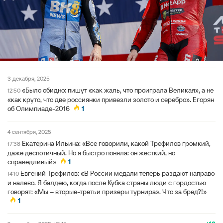
3 декабря, 2025
«Было обидно: пишут «как жаль, что проиграла Великая», а не
12:50
«как круто, что две россиянки привезли золото и серебро». Егорян
об Олимпиаде-2016
1
4 сентября, 2025
Екатерина Ильина: «Все говорили, какой Трефилов громкий,
17:38
даже деспотичный. Но я быстро поняла: он жесткий, но
справедливый»
1
Евгений Трефилов: «В России медали теперь раздают направо
14:10
и налево. Я балдею, когда после Кубка страны люди с гордостью
говорят: «Мы – вторые-третьи призеры турнира». Что за бред?!»
1