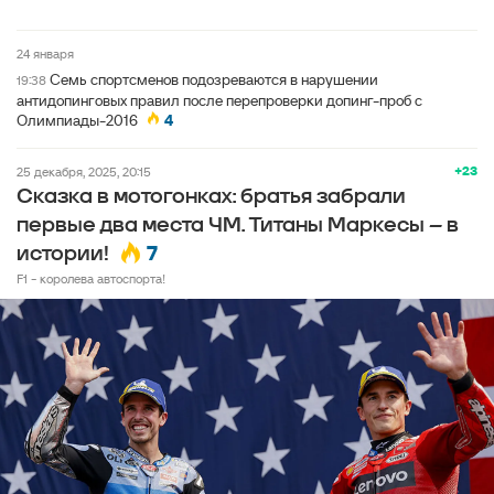
24 января
Семь спортсменов подозреваются в нарушении
19:38
антидопинговых правил после перепроверки допинг‑проб с
Олимпиады-2016
4
+23
25 декабря, 2025, 20:15
Сказка в мотогонках: братья забрали
первые два места ЧМ. Титаны Маркесы – в
7
истории!
F1 - королева автоспорта!