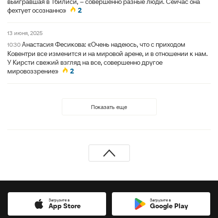
выигравшая в Тбилиси, – совершенно разные люди. Сейчас она
фехтует осознанно»
2
13 июня, 2025
Анастасия Фесикова: «Очень надеюсь, что с приходом
10:30
Ковентри все изменится и на мировой арене, и в отношении к нам.
У Кирсти свежий взгляд на все, совершенно другое
мировоззрение»
2
Показать еще
Загрузите в
Загрузите в
App Store
Google Play