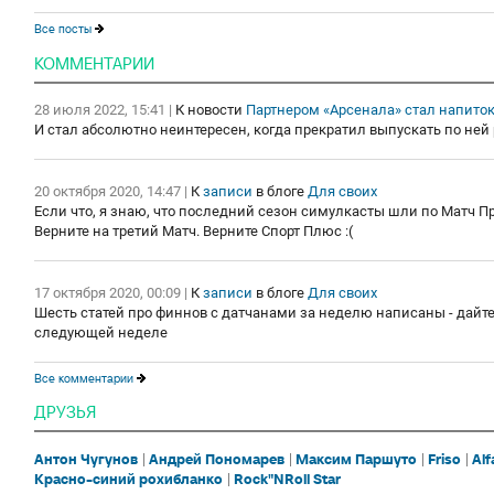
Все посты
КОММЕНТАРИИ
28 июля 2022, 15:41
|
К новости
Партнером «Арсенала» стал напиток
И стал абсолютно неинтересен, когда прекратил выпускать по ней
20 октября 2020, 14:47
|
К
записи
в блоге
Для своих
Если что, я знаю, что последний сезон симулкасты шли по Матч Пр
Верните на третий Матч. Верните Спорт Плюс :(
17 октября 2020, 00:09
|
К
записи
в блоге
Для своих
Шесть статей про финнов с датчанами за неделю написаны - дайте
следующей неделе
Все комментарии
ДРУЗЬЯ
Антон Чугунов
Андрей Пономарев
Максим Паршуто
Friso
Al
Красно-синий рохибланко
Rock"NRoll Star