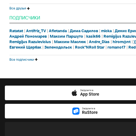
Все друзья
ПОДПИСЧИКИ
Ratatat
Antifriz_TV
Afletanda
Дима Садилов
micka
Денис Ери
Андрей Пономарев
Максим Паршуто
kasik66
Remigijus Razulev
Remigijus Razulevicius
Максим Маслюк
Andre_Dias
hirom@nt
)
Евгений Щербак
Зеленодольск
Rock"NRoll Star
romano17
Red
Все подписчики
Загрузите в
App Store
Загрузите в
RuStore