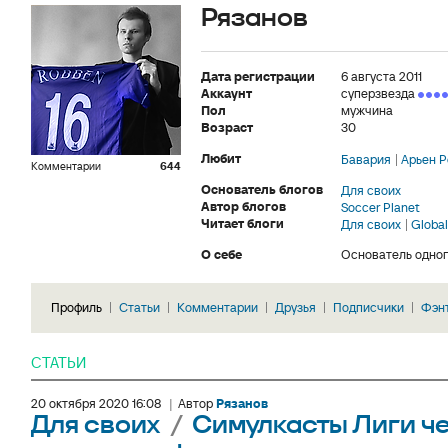
Рязанов
Дата регистрации
6 августа 2011
Аккаунт
суперзвезда
Пол
мужчина
Возраст
30
Любит
Бавария
Арьен 
Комментарии
644
Основатель блогов
Для своих
Автор блогов
Soccer Planet
Читает блоги
Для своих
Global
О себе
Основатель одног
Профиль
Статьи
Комментарии
Друзья
Подписчики
Фэн
СТАТЬИ
20 октября 2020 16:08
|
Автор
Рязанов
Для своих
/
Симулкасты Лиги че