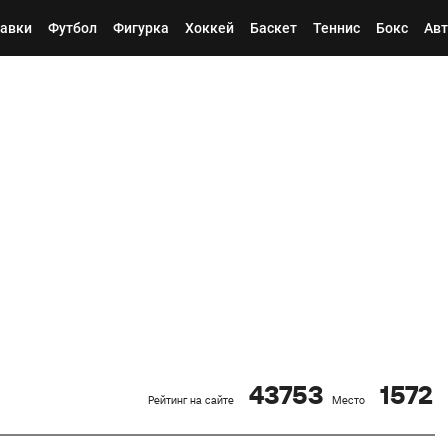
авки
Футбол
Фигурка
Хоккей
Баскет
Теннис
Бокс
Авт
43753
1572
Рейтинг на сайте
Место