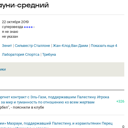
ауни-средний
22 октября 2019
суперзвезда
я не знаю
не указан
Зенит
Сильвестр Сталлоне
Жан-Клод Ван Дамм
Показать еще 4
Лаборатория Спортса
Трибуна
ики
ргнет контракт с Эль-Гази, поддержавшим Палестину. Игрока
+326
т за мир и гуманность по отношению ко всем жертвам
рбел", - пояснили в клубе
рии» Мазрауи, поддержавший Палестину, и израильтянин Перец
0