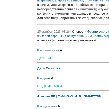
встретились. Нуссаир заверил, что у него нет 
а зачем? для махрового нетвойниста нет причины
непосредственно привела к клнфликту, и ту он 
конфликта, смотреть чуть дальше в прошлое, из
для себя пару неприятных фактов). главное для 
25 октября 2023, 08:26
|
К новости
Французские 
жителей страны из-за публикаций о клопах в
в чем кайф отвечать своему же твинку?)
Все комментарии
ДРУЗЬЯ
Диск Сапогова
Все друзья
ПОДПИСЧИКИ
Алексей ПК
CoMoBo3
А. Б.
SMART789
Все подписчики