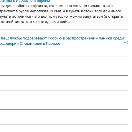
негатива к Израилю и евреям
 для любого конфликта, хотя нет, она есть, но только та, что
трактует в русле неполживых сми. а изучать истоки того или иного
учать источники - это долго, муторно, можно запутаться (и открыть
нетвойниста- это то, что здесь и сейчас
спецслужбы подозревают Россию в распространении паники среди
+1
 преддверии Олимпиады в Париже