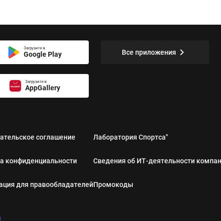
Загрузите в
Все приложения
Google Play
Загрузите в
AppGallery
ательское соглашение
Лаборатория Спортса"
а конфиденциальности
Сведения об ИТ‑деятельности компа
ция для правообладателей
Промокоды
u