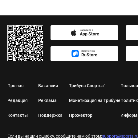
Загрузите в
App Store
Загрузите в
RuStore
Про нас
Вакансии
Трибуна Спортса"
Пользов
Редакция
Реклама
Монетизация на Трибуне
Политик
Контакты
Поддержка
Прожектор
Информа
Если вы нашли ошибку, сообщите нам об этом:
support@sports.r