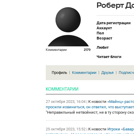
Роберт Д
Дата регистрации
Аккаунт
Пол
Возраст
Любит
Комментарии
2179
Читает блоги
Профиль
Комментарии
Друзья
Подписч
КОММЕНТАРИИ
27 октября 2023, 16:04
|
К новости
«Майнц» расто
просили извиниться, он ответил, что выступае
"Неправильный нетвойнист, не в ту сторону ско
25 октября 2023, 15:52
|
К новости
Игроки «Бава