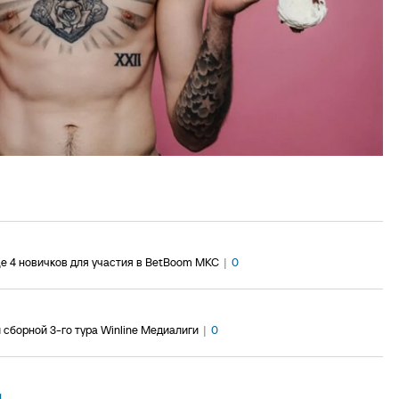
ще 4 новичков для участия в BetBoom МКС
|
0
 сборной 3-го тура Winline Медиалиги
|
0
1