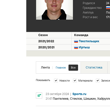
Родился
24
Гражданство
Амплуа
По
Рост и вес
171
Сезон
Команда
2021/2022
Текстильщик
2020/2021
Иртыш
Лента
|
Статистика
Главное
Все
Показывать
Новости
Материалы
Записи
23 октября 2024
|
Sports.ru
21:47
Пантелеев, Стеклов, Шишкин, Хайрулл