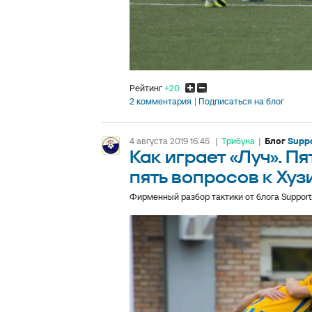
Рейтинг
+20
2 комментария
Подписаться на блог
4 августа 2019 16:45
|
Трибуна
|
Блог
Suppo
Как играет «Луч». П
пять вопросов к Хузи
Фирменный разбор тактики от блога Support 