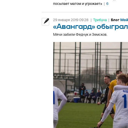
посылает матом и угрожает»
|
6
29 января 2019 09:28
|
Трибуна
|
Блог
Мой
«Авангард» обыграл
Мячи забили Федчук и Земсков.