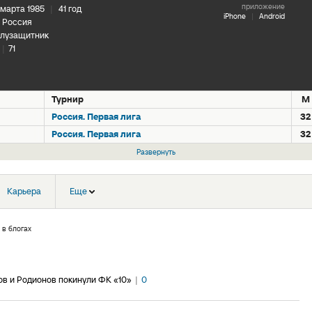
приложение
 марта 1985
|
41 год
iPhone
|
Android
Россия
лузащитник
|
71
Турнир
М
Россия. Первая лига
32
Россия. Первая лига
32
Развернуть
Карьера
Еще
 в блогах
ов и Родионов покинули ФК «10»
|
0