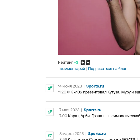
Рейтинг
+3
1 комментарий
Подписаться на блог
14 июня 2023
|
Sports.ru
11:20
ФК «10» презентовал Кутуза, Муру и е
17 мая 2023
|
Sports.ru
17:00
Карат, Арби, Гранат – в символической
18 марта 2023
|
Sports.ru
13:56
Казанков и Стеклов – игроки GOATS
|