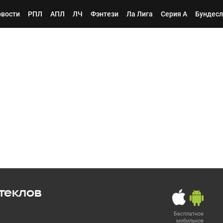
вости
РПЛ
АПЛ
ЛЧ
Фэнтези
Ла Лига
Серия А
Бундесл
теклов
Бесплатное
мобильное