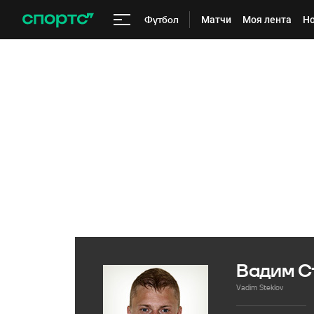
Футбол
Матчи
Моя лента
Но
Вадим С
Vadim Steklov