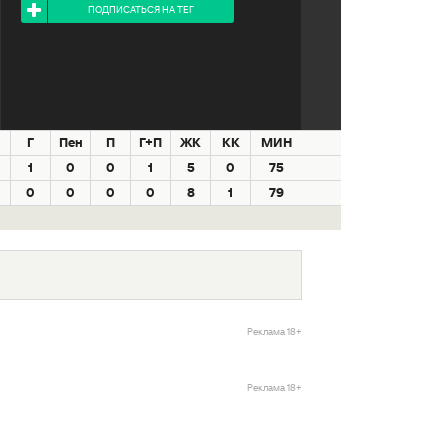
ПОДПИСАТЬСЯ НА ТЕГ
Г
Пен
П
Г+П
ЖК
КК
МИН
1
0
0
1
5
0
75
0
0
0
0
8
1
79
Реклама 18+
Реклама 18+