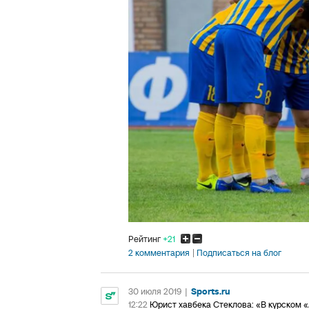
Рейтинг
+21
2 комментария
Подписаться на блог
30 июля 2019
|
Sports.ru
12:22
Юрист хавбека Стеклова: «В курском «