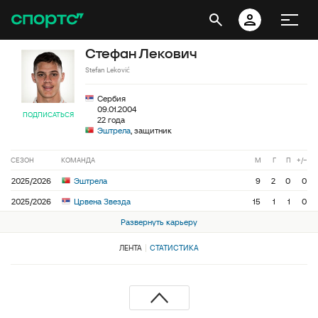
Стефан Лекович
Stefan Leković
Сербия
09.01.2004
ПОДПИСАТЬСЯ
22 года
Эштрела
, защитник
СЕЗОН
КОМАНДА
М
Г
П
+/−
2025/2026
Эштрела
9
2
0
0
2025/2026
Црвена Звезда
15
1
1
0
Развернуть карьеру
ЛЕНТА
СТАТИСТИКА