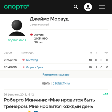
Джеймс Марвуд
James Marwood
Англия
21.05.1990
ПОДПИСАТЬСЯ
36 лет
СЕЗОН
КОМАНДА
М
Г
П
+/−
2015/2016
Гейтсхед
10
0
0
0
2014/2015
Форест Грин
16
1
0
0
Развернуть карьеру
ЛЕНТА
СТАТИСТИКА
+39
26 февраля, 2013, 16:42
Роберто Манчини: «Мне нравится быть
тренером. Мне нравится каждый день