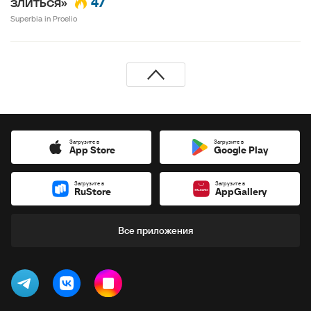
47
злиться»
Superbia in Proelio
Загрузите в
Загрузите в
App Store
Google Play
Загрузите в
Загрузите в
RuStore
AppGallery
Все приложения