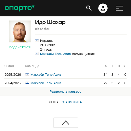
Идо Шахар
Ido Shahar
Израиль
21.08.2001
ПОДПИСАТЬСЯ
24 года
Маккаби Тель-Авив
, полузащитник
СЕЗОН
КОМАНДА
М
Г
П
+/−
2025/2026
Маккаби Тель-Авив
34
13
4
0
2024/2025
Маккаби Тель-Авив
22
3
2
0
Развернуть карьеру
ЛЕНТА
СТАТИСТИКА