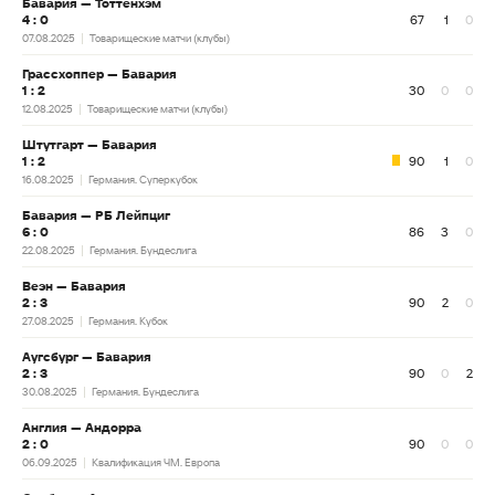
Бавария — Тоттенхэм
4 : 0
67
1
0
07.08.2025
Товарищеские матчи (клубы)
Грассхоппер — Бавария
1 : 2
30
0
0
12.08.2025
Товарищеские матчи (клубы)
Штутгарт — Бавария
1 : 2
90
1
0
16.08.2025
Германия. Суперкубок
Бавария — РБ Лейпциг
6 : 0
86
3
0
22.08.2025
Германия. Бундеслига
Веэн — Бавария
2 : 3
90
2
0
27.08.2025
Германия. Кубок
Аугсбург — Бавария
2 : 3
90
0
2
30.08.2025
Германия. Бундеслига
Англия — Андорра
2 : 0
90
0
0
06.09.2025
Квалификация ЧМ. Европа