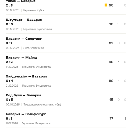
Унион — Бавария
2 : 3
90
1
0
03.12.2025
Германия. Кубок
Штутгарт — Бавария
0 : 5
30
3
0
06.12.2025
Германия. Бундеслига
Бавария — Спортинг
3 : 1
89
0
0
09.12.2025
Лига чемпионов
Бавария — Майнц
2 : 2
90
1
0
14.12.2025
Германия. Бундеслига
Хайденхайм — Бавария
0 : 4
90
1
0
21.12.2025
Германия. Бундеслига
Ред Булл — Бавария
0 : 5
45
0
0
06.01.2026
Товарищеские матчи (клубы)
Бавария — Вольфсбург
8 : 1
77
1
1
11.01.2026
Германия. Бундеслига