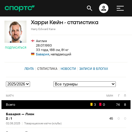
Харри Кейн - статистика
Harry Edward Kane
Англия
28.07.1993
ПОДПИСАТЬСЯ
33 года, 188 см, 81 кг
Бавария
, нападающий
ЛЕНТА
СТАТИСТИКА
НОВОСТИ
ЗАПИСИ В БЛОГАХ
МАТЧ
МИН
Г
П
Всего
3
0
74
8
Бавария — Лион
2 : 1
45
0
0
02.08.2025
Товарищеские матчи (клубы)