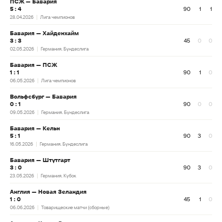
ПСЖ — Бавария
5 : 4
90
1
1
28.04.2026
Лига чемпионов
Бавария — Хайденхайм
3 : 3
45
0
0
02.05.2026
Германия. Бундеслига
Бавария — ПСЖ
1 : 1
90
1
0
06.05.2026
Лига чемпионов
Вольфсбург — Бавария
0 : 1
90
0
0
09.05.2026
Германия. Бундеслига
Бавария — Кельн
5 : 1
90
3
0
16.05.2026
Германия. Бундеслига
Бавария — Штутгарт
3 : 0
90
3
0
23.05.2026
Германия. Кубок
Англия — Новая Зеландия
1 : 0
45
1
0
06.06.2026
Товарищеские матчи (сборные)