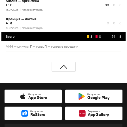
Англия — Аргентина
1 : 2
90
0
0
15.07.2026
Чемпионат мира
Франция — Англия
4 : 6
0
0
0
19.07.2026
Чемпионат мира
Всего
3
0
74
8
МИН — минуты, Г — голы, П — голевые передачи
Загрузите в
Загрузите в
App Store
Google Play
Загрузите в
Загрузите в
RuStore
AppGallery