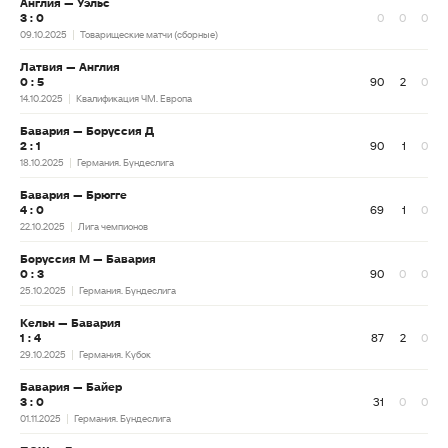
Англия — Уэльс
3 : 0
0
0
0
09.10.2025
Товарищеские матчи (сборные)
Латвия — Англия
0 : 5
90
2
0
14.10.2025
Квалификация ЧМ. Европа
Бавария — Боруссия Д
2 : 1
90
1
0
18.10.2025
Германия. Бундеслига
Бавария — Брюгге
4 : 0
69
1
0
22.10.2025
Лига чемпионов
Боруссия М — Бавария
0 : 3
90
0
0
25.10.2025
Германия. Бундеслига
Кельн — Бавария
1 : 4
87
2
0
29.10.2025
Германия. Кубок
Бавария — Байер
3 : 0
31
0
0
01.11.2025
Германия. Бундеслига