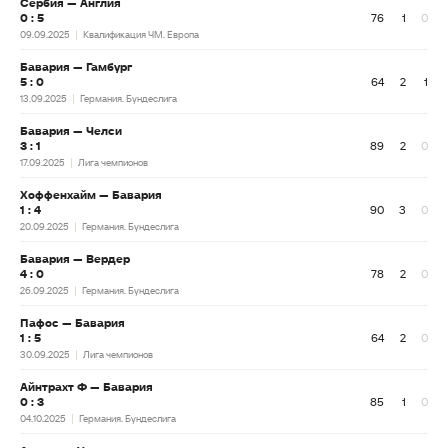
Сербия — Англия
0 : 5
76
1
0
09.09.2025
Квалификация ЧМ. Европа
Бавария — Гамбург
5 : 0
64
2
1
13.09.2025
Германия. Бундеслига
Бавария — Челси
3 : 1
89
2
0
17.09.2025
Лига чемпионов
Хоффенхайм — Бавария
1 : 4
90
3
0
20.09.2025
Германия. Бундеслига
Бавария — Вердер
4 : 0
78
2
0
26.09.2025
Германия. Бундеслига
Пафос — Бавария
1 : 5
64
2
0
30.09.2025
Лига чемпионов
Айнтрахт Ф — Бавария
0 : 3
85
1
0
04.10.2025
Германия. Бундеслига