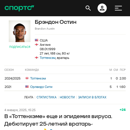
Брэндон Остин
Brandon Austin
США
Англия
ПОДПИСАТЬСЯ
08.01.1999
27 лет, 188 см, 80 кг
Тоттенхэм
, вратарь
СЕЗОН
КОМАНДА
М
СМ
ПСР
2024/2025
Тоттенхэм
1
0
2.00
2021
Орландо Сити
5
1
1.60
ЛЕНТА
СТАТИСТИКА
НОВОСТИ
ЗАПИСИ В БЛОГАХ
+26
4 января, 2025, 15:25
В «Тоттенхэме» еще и эпидемия вируса.
Дебютирует 25-летний вратарь-