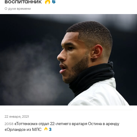
6
воспитанник
О духе времени
22 января, 2021
«Тоттенхэм» отдал 22-летнего вратаря Остина в аренду
20:58
«Орландо» из МЛС
3