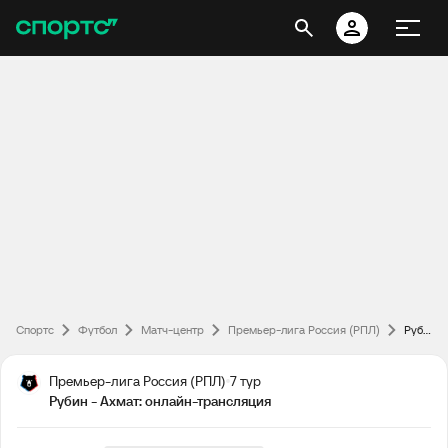
Спортс
Футбол
Матч-центр
Премьер-лига Россия (РПЛ)
Рубин - Ахмат: онлайн-трансляция
Премьер-лига Россия (РПЛ)
7 тур
Рубин - Ахмат: онлайн-трансляция