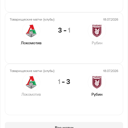
Товарищеские матчи (клубы)
18.07.2026
3
-
1
Локомотив
Рубин
Товарищеские матчи (клубы)
18.07.2026
1
-
3
Локомотив
Рубин
Все матчи