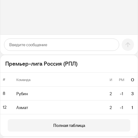
Премьер-лига Россия (РПЛ)
#
О
Команда
И
РМ
8
Рубин
2
-1
3
12
Ахмат
2
-1
1
Полная таблица